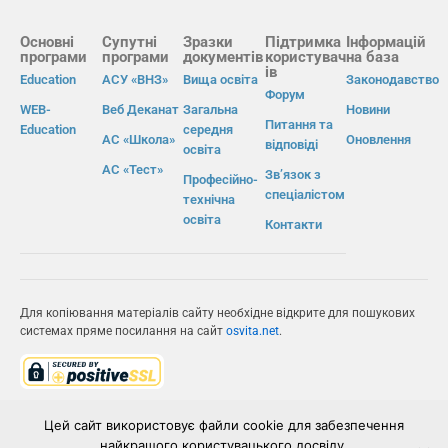
Основні
Супутні
Зразки
Підтримка
Інформацій
програми
програми
документів
користувач
на база
ів
Education
АСУ «ВНЗ»
Вища освіта
Законодавство
Форум
WEB-
Веб Деканат
Загальна
Новини
Питання та
Education
середня
АС «Школа»
Оновлення
відповіді
освіта
АС «Тест»
Зв’язок з
Професійно-
спеціалістом
технічна
освіта
Контакти
Для копіювання матеріалів сайту необхідне відкрите для пошукових
системах пряме посилання на сайт
osvita.net
.
© Інформаційно-виробнича система «Освіта» 2026.
Цей сайт використовує файли cookie для забезпечення
найкращого користувацького досвіду.