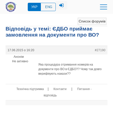
УКР
ENG
Список форумів
Відповідь у темі: ЄДБО приймає
замовлення на документи про ВО?
17.06.2015 о 16:20
#27190
Анонім
Не активно
Яка процедура отримання номерів на
документи про ВО в ЄДБО?? Чому так довго
верифікують накази??
|
|
Технічна підтримка
Контакти
Питання -
відповідь