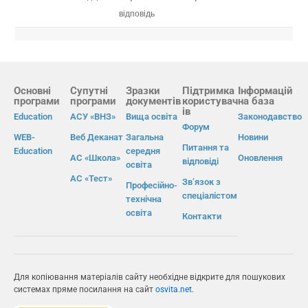
відповідь
Основні
Супутні
Зразки
Підтримка
Інформацій
програми
програми
документів
користувач
на база
ів
Education
АСУ «ВНЗ»
Вища освіта
Законодавство
Форум
WEB-
Веб Деканат
Загальна
Новини
Питання та
Education
середня
АС «Школа»
Оновлення
відповіді
освіта
АС «Тест»
Зв’язок з
Професійно-
спеціалістом
технічна
освіта
Контакти
Для копіювання матеріалів сайту необхідне відкрите для пошукових
системах пряме посилання на сайт
osvita.net
.