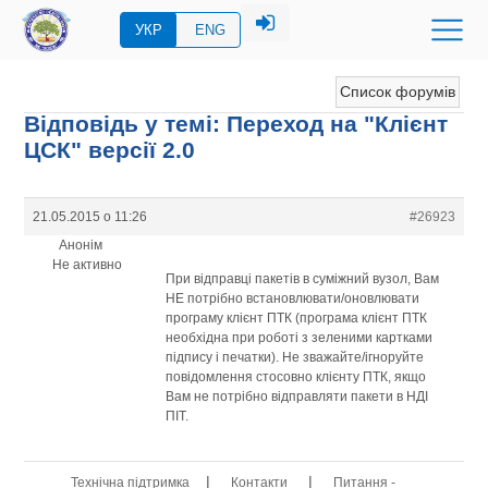
УКР
ENG
Список форумів
Відповідь у темі: Переход на "Клієнт
ЦСК" версії 2.0
21.05.2015 о 11:26
#26923
Анонім
Не активно
При відправці пакетів в суміжний вузол, Вам
НЕ потрібно встановлювати/оновлювати
програму клієнт ПТК (програма клієнт ПТК
необхідна при роботі з зеленими картками
підпису і печатки). Не зважайте/ігноруйте
повідомлення стосовно клієнту ПТК, якщо
Вам не потрібно відправляти пакети в НДІ
ПІТ.
|
|
Технічна підтримка
Контакти
Питання -