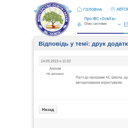
АВТО
ГОЛОВНА
Про ІВС «Освіта»
Відповідь у темі: друк додат
14.05.2015 о 11:02
Анонім
Не активно
Патч до програми АС Школа, що 
авторизованих користувачів.