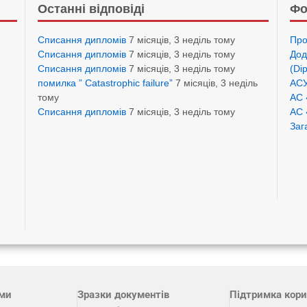
Останні відповіді
Фо
Списання дипломів
7 місяців, 3 неділь тому
Про
Списання дипломів
7 місяців, 3 неділь тому
Дод
Списання дипломів
7 місяців, 3 неділь тому
(Di
помилка ” Catastrophic failure”
7 місяців, 3 неділь
АСУ
тому
АС 
Списання дипломів
7 місяців, 3 неділь тому
АС 
Заг
ами
Зразки документів
Підтримка кори