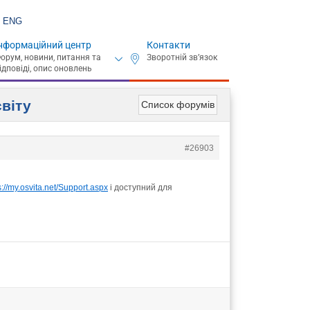
ENG
нформаційний центр
Контакти
світу
Список форумів
#26903
s://my.osvita.net/Support.aspx
і доступний для