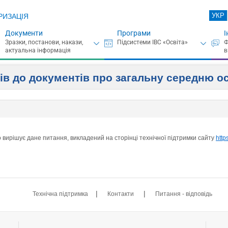
УКР
РИЗАЦІЯ
Документи
Програми
І
ків до документів про загальну середню о
вирішує дане питання, викладений на сторінці технічної підтримки сайту
http
|
|
Технічна підтримка
Контакти
Питання - відповідь