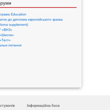
руми
грама Eduсation
аток до диплома європейського зразка
ploma supplement)
 «ВНЗ»
«Школа»
«Тест»
альні питання
стувачів
Інформаційна база