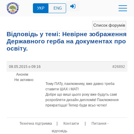
УКР
ENG
Список форумів
Відповідь у темі: Невірне зображення
Державного герба на документах про
освіту.
08.05.2015 о 09:16
#26892
Анонім
Не активно
Тому ПАТу, паклюжнику, вже давно треба
ставити ШАХ і МАТ!
Добре що виші цього року вже будуть самі
розробляти дизайн дипломів! Паклюження
прекратіцца! Тепер буде всьо чотко!
|
|
Технічна підтримка
Контакти
Питання -
відповідь