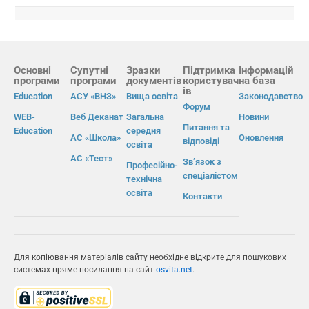
Основні
Супутні
Зразки
Підтримка
Інформацій
програми
програми
документів
користувач
на база
ів
Education
АСУ «ВНЗ»
Вища освіта
Законодавство
Форум
WEB-
Веб Деканат
Загальна
Новини
Питання та
Education
середня
АС «Школа»
Оновлення
відповіді
освіта
АС «Тест»
Зв’язок з
Професійно-
спеціалістом
технічна
освіта
Контакти
Для копіювання матеріалів сайту необхідне відкрите для пошукових
системах пряме посилання на сайт
osvita.net
.