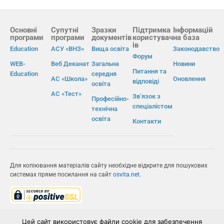
Основні
Супутні
Зразки
Підтримка
Інформацій
програми
програми
документів
користувач
на база
ів
Education
АСУ «ВНЗ»
Вища освіта
Законодавство
Форум
WEB-
Веб Деканат
Загальна
Новини
Питання та
Education
середня
АС «Школа»
Оновлення
відповіді
освіта
АС «Тест»
Зв’язок з
Професійно-
спеціалістом
технічна
освіта
Контакти
Для копіювання матеріалів сайту необхідне відкрите для пошукових
системах пряме посилання на сайт
osvita.net
.
© Інформаційно-виробнича система «Освіта» 2026.
Цей сайт використовує файли cookie для забезпечення