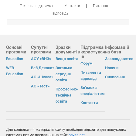
|
|
Технічна підтримка
Контакти
Питання -
відповідь
Основні
Супутні
Зразки
Підтримка
Інформацій
програми
програми
документів
користувач
на база
ів
Education
АСУ «ВНЗ»
Вища освіта
Законодавство
Форум
WEB-
Веб Деканат
Загальна
Новини
Питання та
Education
середня
АС «Школа»
Оновлення
відповіді
освіта
АС «Тест»
Зв’язок з
Професійно-
спеціалістом
технічна
освіта
Контакти
Для копіювання матеріалів сайту необхідне відкрите для пошукових
системах пряме посилання на сайт
osvita.net
.