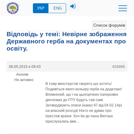
УКР
ENG
Список форумів
Відповідь у темі: Невірне зображення
Державного герба на документах про
освіту.
06.05.2015 о 09:43
#26886
Анонім
Не активно
В тому міністерстві творять шо хотять!
Подивіться якого кольору герби на додатках!
Впевнений, що і на цьогорічних паперових
дипломах до ПТУ будуть такі самі.
Затверджують описи (наказ 97 від 04.02.14р)
на власний розсуд! Ніхто не думає про
престиж країни. Хоч би до пана Віктора
прислухались вже…