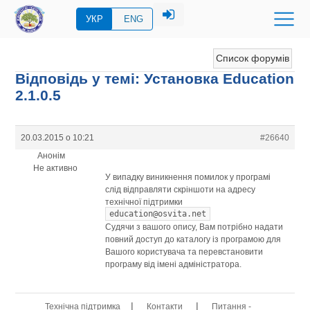
УКР
ENG
Список форумів
Відповідь у темі: Установка Education
2.1.0.5
20.03.2015 о 10:21
#26640
Анонім
Не активно
У випадку виникнення помилок у програмі
слід відправляти скріншоти на адресу
технічної підтримки
education@osvita.net
Судячи з вашого опису, Вам потрібно надати
повний доступ до каталогу із програмою для
Вашого користувача та перевстановити
програму від імені адміністратора.
|
|
Технічна підтримка
Контакти
Питання -