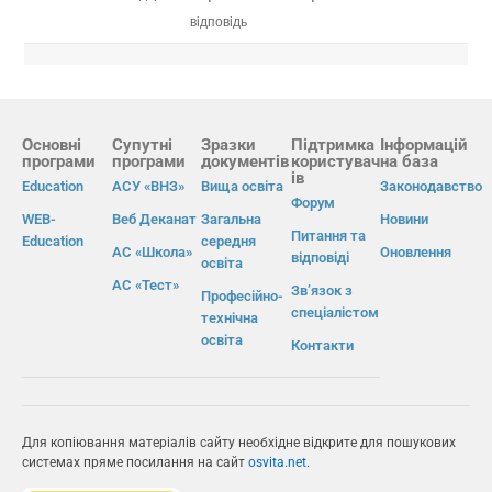
відповідь
Основні
Супутні
Зразки
Підтримка
Інформацій
програми
програми
документів
користувач
на база
ів
Education
АСУ «ВНЗ»
Вища освіта
Законодавство
Форум
WEB-
Веб Деканат
Загальна
Новини
Питання та
Education
середня
АС «Школа»
Оновлення
відповіді
освіта
АС «Тест»
Зв’язок з
Професійно-
спеціалістом
технічна
освіта
Контакти
Для копіювання матеріалів сайту необхідне відкрите для пошукових
системах пряме посилання на сайт
osvita.net
.