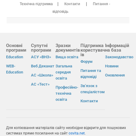
|
|
Технічна підтримка
Контакти
Питання -
відповідь
Основні
Супутні
Зразки
Підтримка
Інформацій
програми
програми
документів
користувач
на база
ів
Education
АСУ «ВНЗ»
Вища освіта
Законодавство
Форум
WEB-
Веб Деканат
Загальна
Новини
Питання та
Education
середня
АС «Школа»
Оновлення
відповіді
освіта
АС «Тест»
Зв’язок з
Професійно-
спеціалістом
технічна
освіта
Контакти
Для копіювання матеріалів сайту необхідне відкрите для пошукових
системах пряме посилання на сайт
osvita.net
.