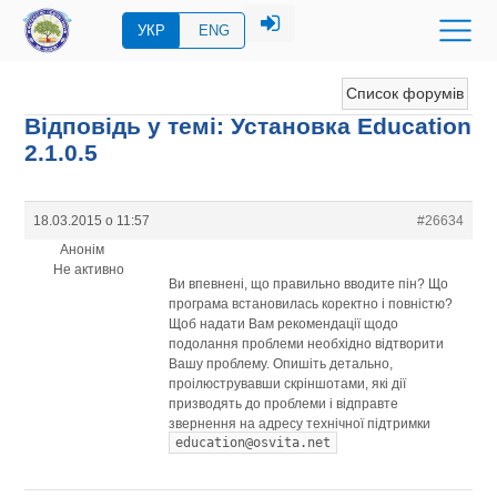
УКР
ENG
Список форумів
Відповідь у темі: Установка Education
2.1.0.5
18.03.2015 о 11:57
#26634
Анонім
Не активно
Ви впевнені, що правильно вводите пін? Що
програма встановилась коректно і повністю?
Щоб надати Вам рекомендації щодо
подолання проблеми необхідно відтворити
Вашу проблему. Опишіть детально,
проілюструвавши скріншотами, які дії
призводять до проблеми і відправте
звернення на адресу технічної підтримки
education@osvita.net