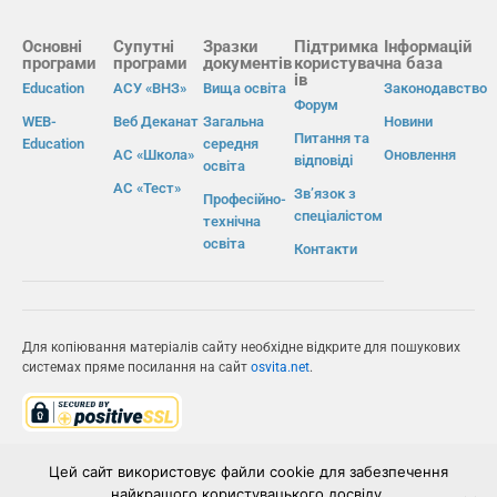
Основні
Супутні
Зразки
Підтримка
Інформацій
програми
програми
документів
користувач
на база
ів
Education
АСУ «ВНЗ»
Вища освіта
Законодавство
Форум
WEB-
Веб Деканат
Загальна
Новини
Питання та
Education
середня
АС «Школа»
Оновлення
відповіді
освіта
АС «Тест»
Зв’язок з
Професійно-
спеціалістом
технічна
освіта
Контакти
Для копіювання матеріалів сайту необхідне відкрите для пошукових
системах пряме посилання на сайт
osvita.net
.
© Інформаційно-виробнича система «Освіта» 2026.
Цей сайт використовує файли cookie для забезпечення
найкращого користувацького досвіду.