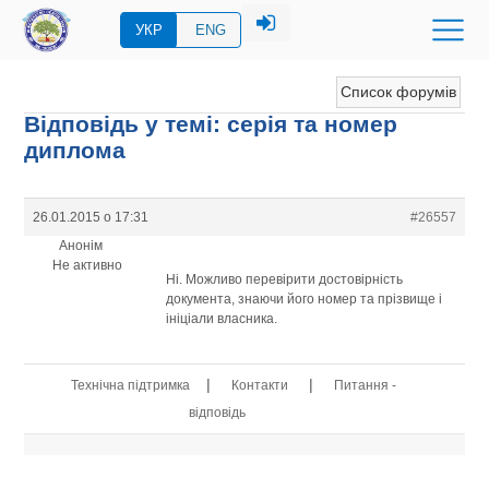
УКР
ENG
Список форумів
Відповідь у темі: серія та номер
диплома
26.01.2015 о 17:31
#26557
Анонім
Не активно
Ні. Можливо перевірити достовірність
документа, знаючи його номер та прізвище і
ініціали власника.
|
|
Технічна підтримка
Контакти
Питання -
відповідь