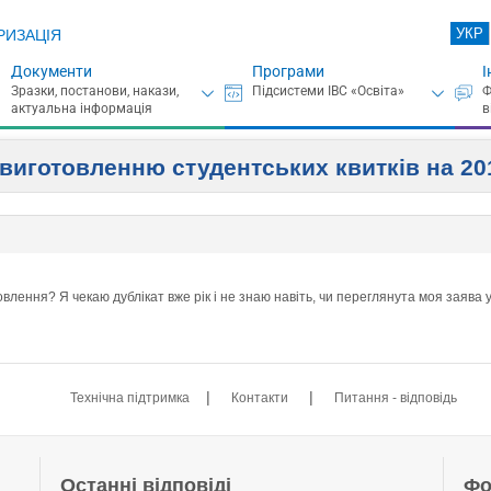
УКР
РИЗАЦІЯ
Документи
Програми
І
 виготовленню студентських квитків на 20
лення? Я чекаю дублікат вже рік і не знаю навіть, чи переглянута моя заява у
|
|
Технічна підтримка
Контакти
Питання - відповідь
Останні відповіді
Фо