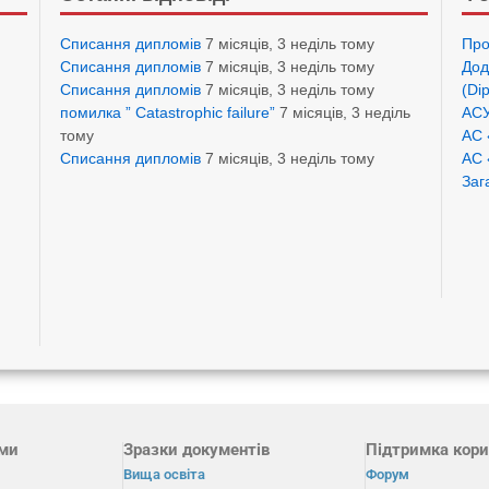
Списання дипломів
7 місяців, 3 неділь тому
Про
Списання дипломів
7 місяців, 3 неділь тому
Дод
Списання дипломів
7 місяців, 3 неділь тому
(Di
помилка ” Catastrophic failure”
7 місяців, 3 неділь
АСУ
тому
АС 
Списання дипломів
7 місяців, 3 неділь тому
АС 
Заг
ами
Зразки документів
Підтримка кори
Вища освіта
Форум