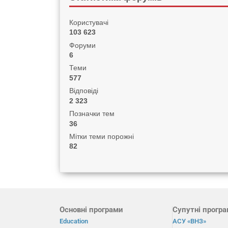
Користувачі
103 623
Форуми
6
Теми
577
Відповіді
2 323
Позначки тем
36
Мітки теми порожні
82
Основні програми
Супутні прогр
Education
АСУ «ВНЗ»