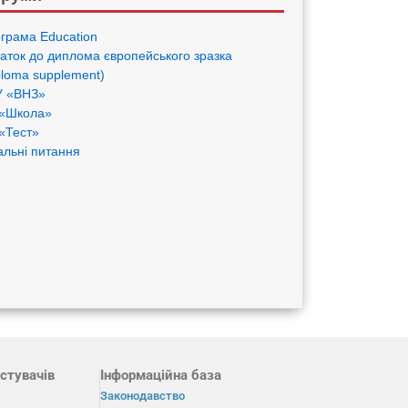
грама Eduсation
аток до диплома європейського зразка
ploma supplement)
 «ВНЗ»
«Школа»
«Тест»
альні питання
стувачів
Інформаційна база
Законодавство