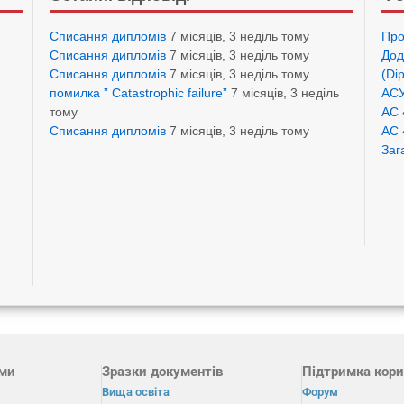
Списання дипломів
7 місяців, 3 неділь тому
Про
Списання дипломів
7 місяців, 3 неділь тому
Дод
Списання дипломів
7 місяців, 3 неділь тому
(Di
помилка ” Catastrophic failure”
7 місяців, 3 неділь
АСУ
тому
АС 
Списання дипломів
7 місяців, 3 неділь тому
АС 
Заг
ами
Зразки документів
Підтримка кори
Вища освіта
Форум