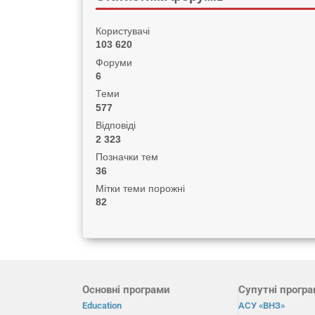
Користувачі
103 620
Форуми
6
Теми
577
Відповіді
2 323
Позначки тем
36
Мітки теми порожні
82
Основні програми
Супутні прогр
Education
АСУ «ВНЗ»