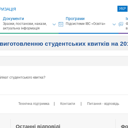
УКР
РИЗАЦІЯ
Документи
Програми
І
 виготовленню студентських квитків на 20
лікат студентського квитка?
|
|
Технічна підтримка
Контакти
Питання - відповідь
Останні відповіді
Фо