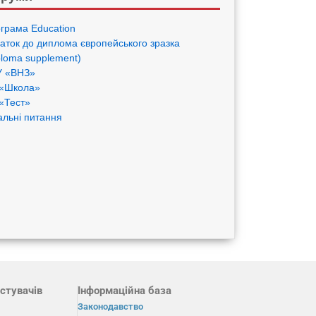
грама Eduсation
аток до диплома європейського зразка
ploma supplement)
 «ВНЗ»
«Школа»
«Тест»
альні питання
стувачів
Інформаційна база
Законодавство