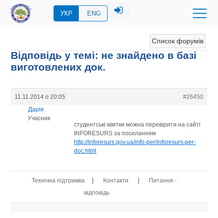
УКР
ENG
Список форумів
Відповідь у темі: не знайдено в базі
виготовлених док.
11.11.2014 о 20:05
#26450
Дарія
Учасник
студентські квитки можна перевірити на сайті
INFORESURS за посиланням
http://inforesurs.gov.ua/info-per/inforesurs-per-
doc.html
|
|
Технічна підтримка
Контакти
Питання -
відповідь