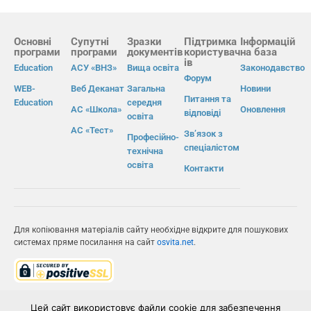
Основні
Супутні
Зразки
Підтримка
Інформацій
програми
програми
документів
користувач
на база
ів
Education
АСУ «ВНЗ»
Вища освіта
Законодавство
Форум
WEB-
Веб Деканат
Загальна
Новини
Питання та
Education
середня
АС «Школа»
Оновлення
відповіді
освіта
АС «Тест»
Зв’язок з
Професійно-
спеціалістом
технічна
освіта
Контакти
Для копіювання матеріалів сайту необхідне відкрите для пошукових
системах пряме посилання на сайт
osvita.net
.
© Інформаційно-виробнича система «Освіта» 2026.
Цей сайт використовує файли cookie для забезпечення