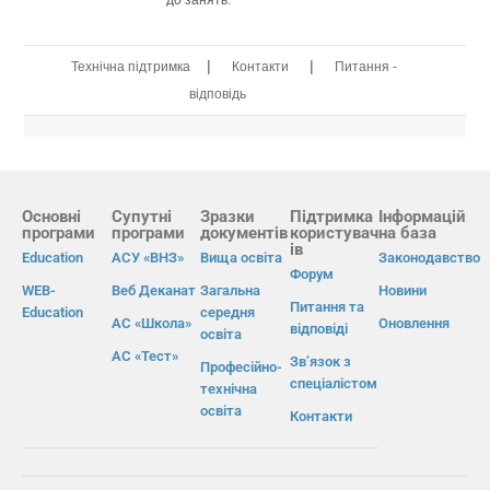
|
|
Технічна підтримка
Контакти
Питання -
відповідь
Основні
Супутні
Зразки
Підтримка
Інформацій
програми
програми
документів
користувач
на база
ів
Education
АСУ «ВНЗ»
Вища освіта
Законодавство
Форум
WEB-
Веб Деканат
Загальна
Новини
Питання та
Education
середня
АС «Школа»
Оновлення
відповіді
освіта
АС «Тест»
Зв’язок з
Професійно-
спеціалістом
технічна
освіта
Контакти