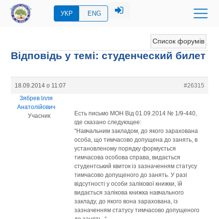
УКР
ENG
Список форумів
Відповідь у темі: студенческий билет
18.09.2014 о 11:07
#26315
Зябрев Ілля
Анатолійович
Есть письмо МОН Від 01.09.2014 № 1/9-440,
Учасник
где сказано следующее:
“Навчальним закладом, до якого зарахована
особа, що тимчасово допущена до занять, в
установленому порядку формується
тимчасова особова справа, видається
студентський квиток із зазначенням статусу
тимчасово допущеного до занять. У разі
відсутності у особи залікової книжки, їй
видається залікова книжка навчального
закладу, до якого вона зарахована, із
зазначенням статусу тимчасово допущеного
до занять. “