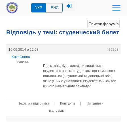
УКР
ENG
Список форумів
Відповідь у темі: студенческий билет
16.09.2014 о 12:08
#26293
KukhGanna
Учасник
Підскажіть, будь ласка, чи видаються
студентські квитки студентам, що тимчасово
навчаються (з луганської та донецької обл.),
якщо у них є у наявності студентський квиток
їхнього навчального закладу?
|
|
Технічна підтримка
Контакти
Питання -
відповідь