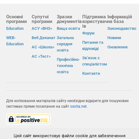
Основні
Супутні
Зразки
Підтримка
Інформацій
програми
програми
документів
користувач
на база
ів
Education
АСУ «ВНЗ»
Вища освіта
Законодавство
Форум
WEB-
Веб Деканат
Загальна
Новини
Питання та
Education
середня
АС «Школа»
Оновлення
відповіді
освіта
АС «Тест»
Зв’язок з
Професійно-
спеціалістом
технічна
освіта
Контакти
Для копіювання матеріалів сайту необхідне відкрите для пошукових
системах пряме посилання на сайт
osvita.net
.
© Інформаційно-виробнича система «Освіта» 2026.
Цей сайт використовує файли cookie для забезпечення