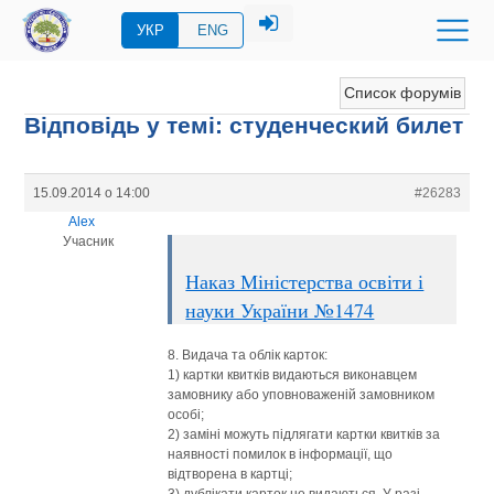
УКР
ENG
Список форумів
Відповідь у темі: студенческий билет
15.09.2014 о 14:00
#26283
Alex
Учасник
Наказ Міністерства освіти і
науки України №1474
8. Видача та облік карток:
1) картки квитків видаються виконавцем
замовнику або уповноваженій замовником
особі;
2) заміні можуть підлягати картки квитків за
наявності помилок в інформації, що
відтворена в картці;