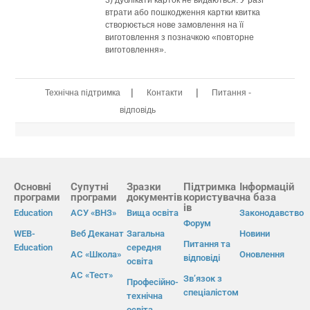
3) дублікати карток не видаються. У разі
втрати або пошкодження картки квитка
створюється нове замовлення на її
виготовлення з позначкою «повторне
виготовлення».
|
|
Технічна підтримка
Контакти
Питання -
відповідь
Основні
Супутні
Зразки
Підтримка
Інформацій
програми
програми
документів
користувач
на база
ів
Education
АСУ «ВНЗ»
Вища освіта
Законодавство
Форум
WEB-
Веб Деканат
Загальна
Новини
Питання та
Education
середня
АС «Школа»
Оновлення
відповіді
освіта
АС «Тест»
Зв’язок з
Професійно-
спеціалістом
технічна
освіта