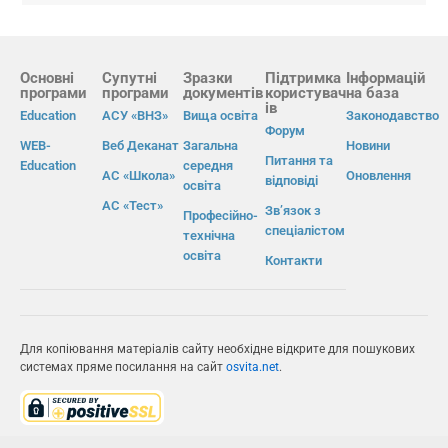
Основні
Супутні
Зразки
Підтримка
Інформацій
програми
програми
документів
користувач
на база
ів
Education
АСУ «ВНЗ»
Вища освіта
Законодавство
Форум
WEB-
Веб Деканат
Загальна
Новини
Питання та
Education
середня
АС «Школа»
Оновлення
відповіді
освіта
АС «Тест»
Зв’язок з
Професійно-
спеціалістом
технічна
освіта
Контакти
Для копіювання матеріалів сайту необхідне відкрите для пошукових
системах пряме посилання на сайт
osvita.net
.