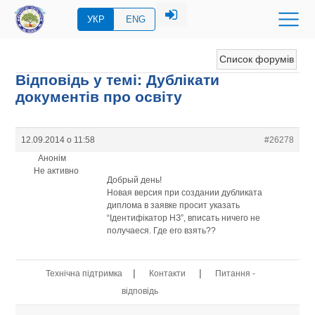
УКР
ENG
Список форумів
Відповідь у темі: Дублікати
документів про освіту
12.09.2014 о 11:58
#26278
Анонім
Не активно
Добрый день!
Новая версия при создании дубликата
диплома в заявке просит указать
“Ідентифікатор НЗ”, вписать ничего не
получаеся. Где его взять??
|
|
Технічна підтримка
Контакти
Питання -
відповідь