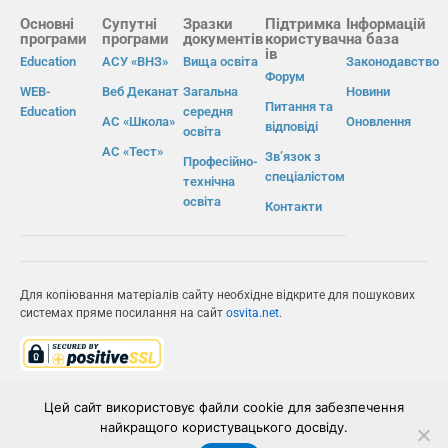
Основні
Супутні
Зразки
Підтримка
Інформацій
програми
програми
документів
користувач
на база
ів
Education
АСУ «ВНЗ»
Вища освіта
Законодавство
Форум
WEB-
Веб Деканат
Загальна
Новини
Питання та
Education
середня
АС «Школа»
Оновлення
відповіді
освіта
АС «Тест»
Зв’язок з
Професійно-
спеціалістом
технічна
освіта
Контакти
Для копіювання матеріалів сайту необхідне відкрите для пошукових
системах пряме посилання на сайт
osvita.net
.
© Інформаційно-виробнича система «Освіта» 2026.
Цей сайт використовує файли cookie для забезпечення
найкращого користувацького досвіду.
ІВС «ОСВІТА»