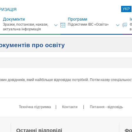
УКР
РИЗАЦІЯ
Документи
Програми
І
документів про освіту
ових довідників, який найбільше відповідає потрібній. Потім назву спеціальнос
|
|
Технічна підтримка
Контакти
Питання - відповідь
Останні відповіді
Фо