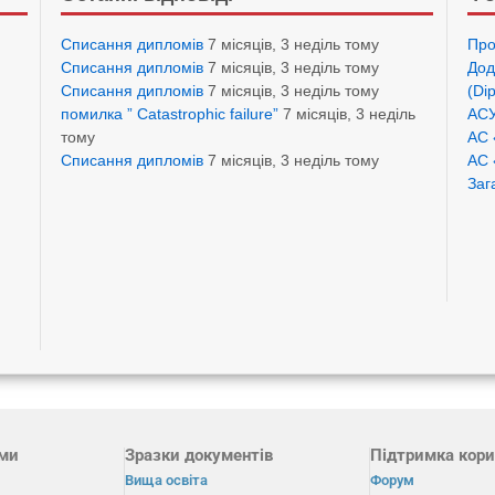
Списання дипломів
7 місяців, 3 неділь тому
Про
Списання дипломів
7 місяців, 3 неділь тому
Дод
Списання дипломів
7 місяців, 3 неділь тому
(Di
помилка ” Catastrophic failure”
7 місяців, 3 неділь
АСУ
тому
АС 
Списання дипломів
7 місяців, 3 неділь тому
АС 
Заг
ами
Зразки документів
Підтримка кори
Вища освіта
Форум