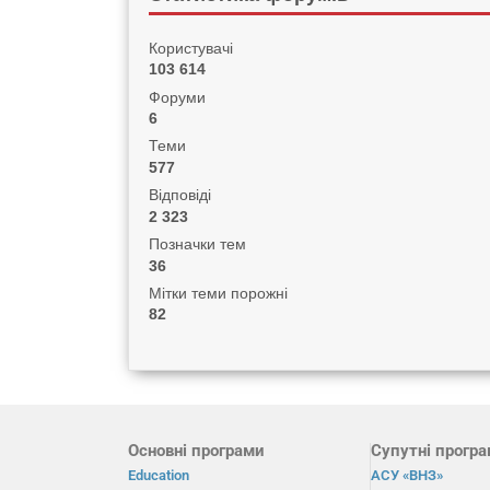
Користувачі
103 614
Форуми
6
Теми
577
Відповіді
2 323
Позначки тем
36
Мітки теми порожні
82
Основні програми
Супутні прогр
Education
АСУ «ВНЗ»