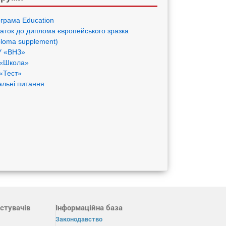
грама Eduсation
аток до диплома європейського зразка
ploma supplement)
 «ВНЗ»
«Школа»
«Тест»
альні питання
стувачів
Інформаційна база
Законодавство