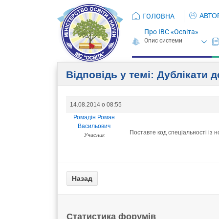
АВТО
ГОЛОВНА
Про ІВС «Освіта»
Відповідь у темі: Дублікати 
14.08.2014 о 08:55
Ромадін Роман
Васильович
Поставте код спеціальності із н
Учасник
Статистика форумів