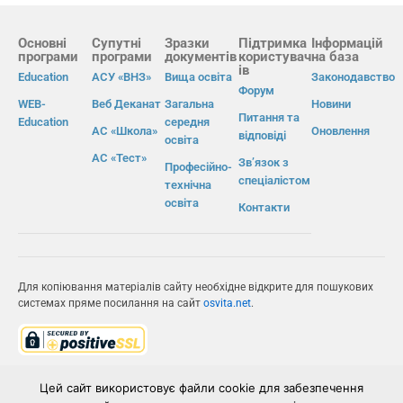
Основні
Супутні
Зразки
Підтримка
Інформацій
програми
програми
документів
користувач
на база
ів
Education
АСУ «ВНЗ»
Вища освіта
Законодавство
Форум
WEB-
Веб Деканат
Загальна
Новини
Питання та
Education
середня
АС «Школа»
Оновлення
відповіді
освіта
АС «Тест»
Зв’язок з
Професійно-
спеціалістом
технічна
освіта
Контакти
Для копіювання матеріалів сайту необхідне відкрите для пошукових
системах пряме посилання на сайт
osvita.net
.
© Інформаційно-виробнича система «Освіта» 2026.
Цей сайт використовує файли cookie для забезпечення