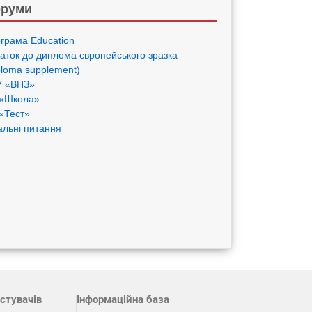
руми
грама Eduсation
аток до диплома європейського зразка
ploma supplement)
 «ВНЗ»
«Школа»
«Тест»
альні питання
стувачів
Інформаційна база