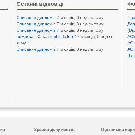
Останні відповіді
Фо
Списання дипломів
7 місяців, 3 неділь тому
Про
Списання дипломів
7 місяців, 3 неділь тому
Дод
Списання дипломів
7 місяців, 3 неділь тому
(Di
помилка ” Catastrophic failure”
7 місяців, 3 неділь
АСУ
тому
АС 
Списання дипломів
7 місяців, 3 неділь тому
АС 
Заг
ами
Зразки документів
Підтримка кори