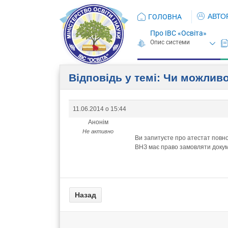
АВТО
ГОЛОВНА
Про ІВС «Освіта»
Відповідь у темі: Чи можлив
11.06.2014 о 15:44
Анонім
Не активно
Ви запитуєте про атестат повної
ВНЗ має право замовляти докумен