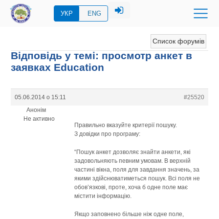
УКР
ENG
Список форумів
Відповідь у темі: просмотр анкет в
заявках Education
05.06.2014 о 15:11
#25520
Анонім
Не активно
Правильно вказуйте критерії пошуку.
З довідки про програму:
“Пошук анкет дозволяє знайти анкети, які
задовольняють певним умовам. В верхній
частині вікна, поля для завдання значень, за
якими здійснюватиметься пошук. Всі поля не
обов’язкові, проте, хоча б одне поле має
містити інформацію.
Якщо заповнено більше ніж одне поле,