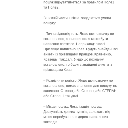
пошук відбуватиметься за правилом Поле1
та Поле2.
В нижній частині вікна, завдаються умови
пошуку:
– Точна відповідність. Якщо цю позначку не
встановлено, значення поля може бути
написано частково. Наприклад: в полі
Прізвище написано Крав. Будуть знайдені всі
анкети із прізвищами Кравцов, Кравченко,
Кравець і так далі. Якщо цю позначку
встановлено, то будуть знайдені анкети із
прізвищами Крав.
– Розрізняти регістр. Якщо цю позначку не
встановлено, немає значення для пошуку, як
записано: Степан, або Степан, або СТЕПАН,
або Степан і так далі.
– Місце пошуку. Локалізація пошуку.
Доступність деяких пунктів, залежить від
місця перебування в дереві навчальних
закладів.