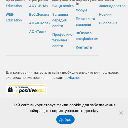
ів
Education
АСУ «ВНЗ»
Вища освіта
Законодавство
Форум
WEB-
Веб Деканат
Загальна
Новини
Питання та
Education
середня
АС «Школа»
Оновлення
відповіді
освіта
АС «Тест»
Зв’язок з
Професійно-
спеціалістом
технічна
освіта
Контакти
Для копіювання матеріалів сайту необхідне відкрите для пошукових
системах пряме посилання на сайт
osvita.net
.
© Інформаційно-виробнича система «Освіта» 2026.
Цей сайт використовує файли cookie для забезпечення
найкращого користувацького досвіду.
ІВС «ОСВІТА»
Добре