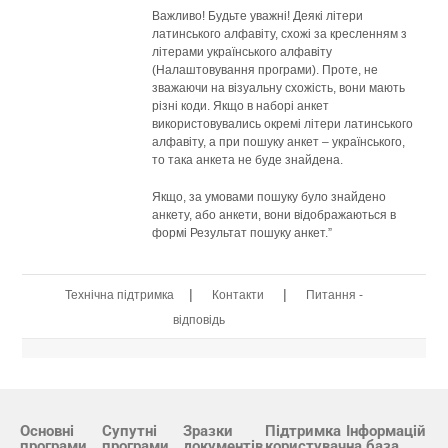
Важливо! Будьте уважні! Деякі літери
латинського алфавіту, схожі за кресленням з
літерами українського алфавіту
(Налаштовування програми). Проте, не
зважаючи на візуальну схожість, вони мають
різні коди. Якщо в наборі анкет
використовувались окремі літери латинського
алфавіту, а при пошуку анкет – українського,
то така анкета не буде знайдена.
Якщо, за умовами пошуку було знайдено
анкету, або анкети, вони відображаються в
формі Результат пошуку анкет.”
|
|
Технічна підтримка
Контакти
Питання -
відповідь
Основні
Супутні
Зразки
Підтримка
Інформацій
програми
програми
документів
користувач
на база