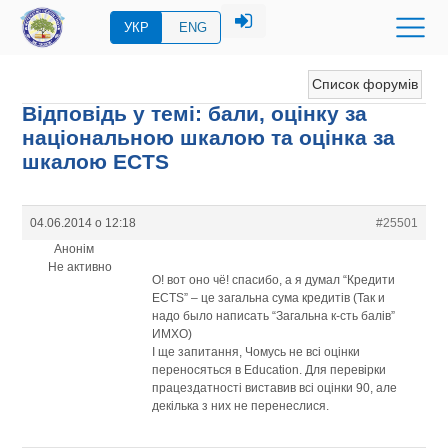
УКР
ENG
Список форумів
Відповідь у темі: бали, оцінку за
національною шкалою та оцінка за
шкалою ECTS
04.06.2014 о 12:18
#25501
Анонім
Не активно
О! вот оно чё! спасибо, а я думал “Кредити
ECTS” – це загальна сума кредитів (Так и
надо было написать “Загальна к-сть балів”
ИМХО)
І ще запитання, Чомусь не всі оцінки
переносяться в Education. Для перевірки
працездатності виставив всі оцінки 90, але
декілька з них не перенеслися.