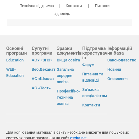
|
|
Технічна підтримка
Контакти
Питання -
відповідь
Основні
Супутні
Зразки
Підтримка
Інформацій
програми
програми
документів
користувач
на база
ів
Education
АСУ «ВНЗ»
Вища освіта
Законодавство
Форум
WEB-
Веб Деканат
Загальна
Новини
Питання та
Education
середня
АС «Школа»
Оновлення
відповіді
освіта
АС «Тест»
Зв’язок з
Професійно-
спеціалістом
технічна
освіта
Контакти
Для копіювання матеріалів сайту необхідне відкрите для пошукових
системах пряме посилання на сайт
osvita.net
.