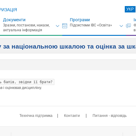
УКР
РИЗАЦІЯ
Документи
Програми
І
нку за національною шкалою та оцінка за 
ь балів, звідки її брати?
в і оцінював дисципліну.
|
|
Технічна підтримка
Контакти
Питання - відповідь