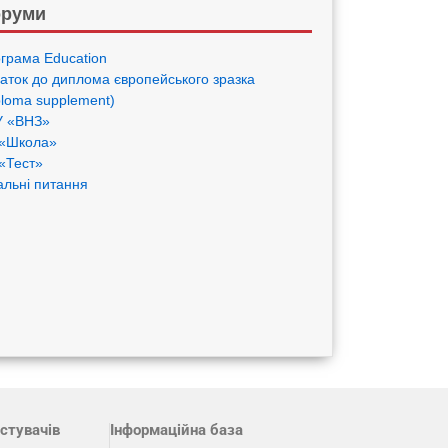
руми
грама Eduсation
аток до диплома європейського зразка
ploma supplement)
 «ВНЗ»
«Школа»
«Тест»
альні питання
стувачів
Інформаційна база