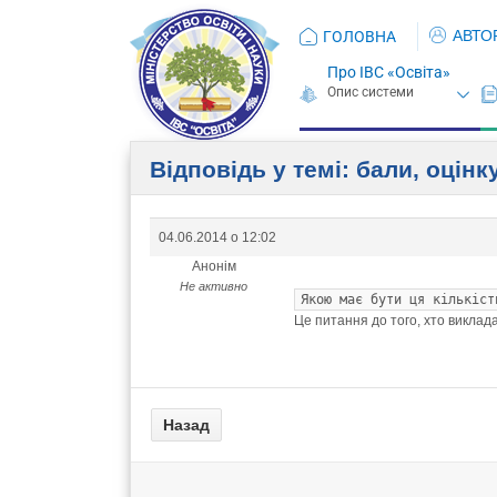
АВТО
ГОЛОВНА
Про ІВС «Освіта»
Відповідь у темі: бали, оці
04.06.2014 о 12:02
Анонім
Не активно
Якою має бути ця кількіст
Це питання до того, хто виклада