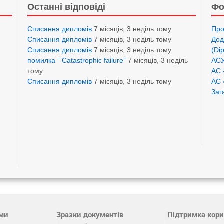
Останні відповіді
Фо
Списання дипломів
7 місяців, 3 неділь тому
Про
Списання дипломів
7 місяців, 3 неділь тому
Дод
Списання дипломів
7 місяців, 3 неділь тому
(Di
помилка ” Catastrophic failure”
7 місяців, 3 неділь
АСУ
тому
АС 
Списання дипломів
7 місяців, 3 неділь тому
АС 
Заг
ами
Зразки документів
Підтримка кори