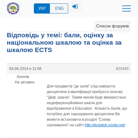
УКР
ENG
Список форумів
Відповідь у темі: бали, оцінку за
національною шкалою та оцінка за
шкалою ECTS
04.06.2014 о 11:06
#25490
Анонім
Не активно
Для предметів “де залік” слід навпроти
дисципліни в кваліфікації прибрати галочку
“Диф. шкала”. Таким чином буде використана
недиференційована шкала для
відображення в Education . Кількість балів, що
потрібно для зарахування дисципліни Ви
можете встановити в розділі “Схема
оцінювання” на сайті
http://dodatok.osvita.net/