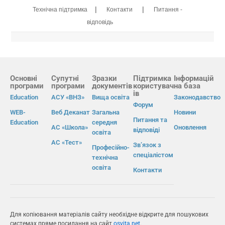
|
|
Технічна підтримка
Контакти
Питання -
відповідь
Основні
Супутні
Зразки
Підтримка
Інформацій
програми
програми
документів
користувач
на база
ів
Education
АСУ «ВНЗ»
Вища освіта
Законодавство
Форум
WEB-
Веб Деканат
Загальна
Новини
Питання та
Education
середня
АС «Школа»
Оновлення
відповіді
освіта
АС «Тест»
Зв’язок з
Професійно-
спеціалістом
технічна
освіта
Контакти
Для копіювання матеріалів сайту необхідне відкрите для пошукових
системах пряме посилання на сайт
osvita.net
.