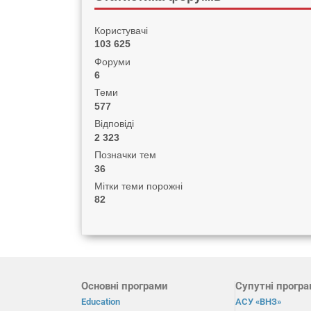
Користувачі
103 625
Форуми
6
Теми
577
Відповіді
2 323
Позначки тем
36
Мітки теми порожні
82
Основні програми
Супутні прогр
Education
АСУ «ВНЗ»