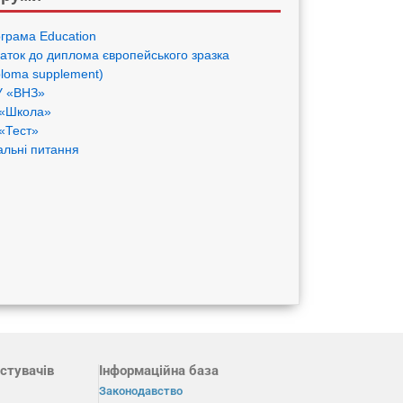
грама Eduсation
аток до диплома європейського зразка
ploma supplement)
 «ВНЗ»
«Школа»
«Тест»
альні питання
стувачів
Інформаційна база
Законодавство