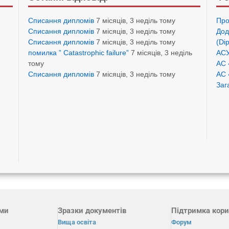
Списання дипломів
7 місяців, 3 неділь тому
Про
Списання дипломів
7 місяців, 3 неділь тому
Дод
Списання дипломів
7 місяців, 3 неділь тому
(Di
помилка ” Catastrophic failure”
7 місяців, 3 неділь
АСУ
тому
АС 
Списання дипломів
7 місяців, 3 неділь тому
АС 
Заг
ами
Зразки документів
Підтримка кори
Вища освіта
Форум