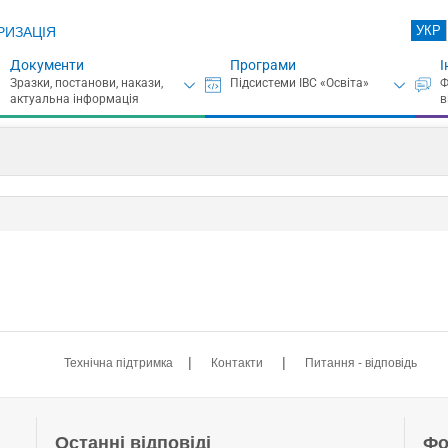
УКР
РИЗАЦІЯ
Документи
Програми
І
|
|
Технічна підтримка
Контакти
Питання - відповідь
Останні відповіді
Фо