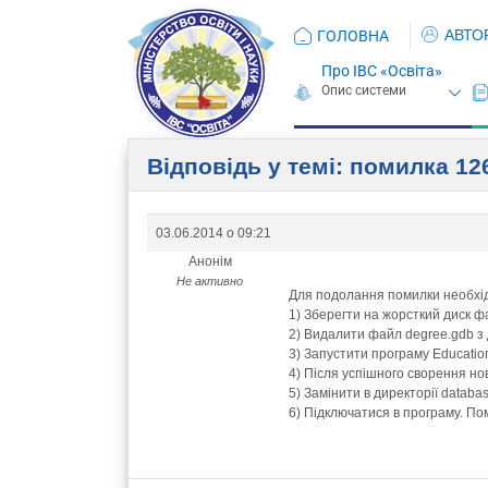
АВТО
ГОЛОВНА
Про ІВС «Освіта»
Відповідь у темі: помилка 12
03.06.2014 о 09:21
Анонім
Не активно
Для подолання помилки необхідн
1) Зберегти на жорсткий диск ф
2) Видалити файл degree.gdb з 
3) Запустити програму Educatio
4) Після успішного сворення но
5) Замінити в директорії datab
6) Підключатися в програму. По