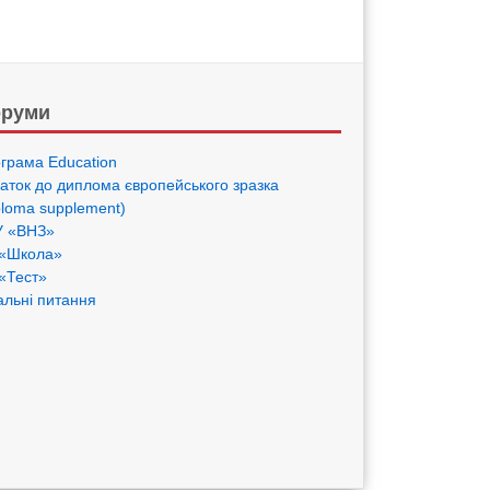
руми
грама Eduсation
аток до диплома європейського зразка
ploma supplement)
 «ВНЗ»
«Школа»
«Тест»
альні питання