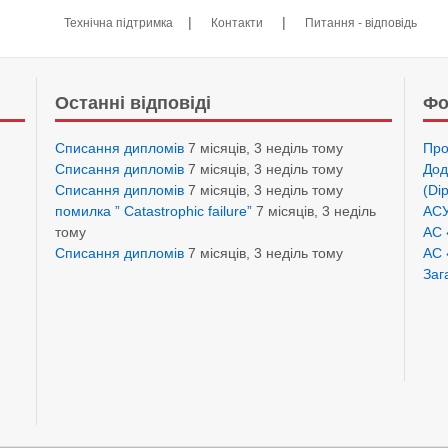
|
|
Технічна підтримка
Контакти
Питання - відповідь
Останні відповіді
Фо
Списання дипломів
7 місяців, 3 неділь тому
Про
Списання дипломів
7 місяців, 3 неділь тому
Дод
Списання дипломів
7 місяців, 3 неділь тому
(Di
помилка ” Catastrophic failure”
7 місяців, 3 неділь
АСУ
тому
АС 
Списання дипломів
7 місяців, 3 неділь тому
АС 
Заг