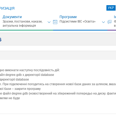
УКР
РИЗАЦІЯ
Документи
Програми
І
6
о виконати наступну послідовність дій:
айл degree.gdb з директорії database
директорії database
n. При підключенні погодитись на створення нової бази даних за шляхом, вка
вої бази – закрити програму
ase файл degree.gdb (новостворений на збережений попередьо на диску. факти
милки не буде