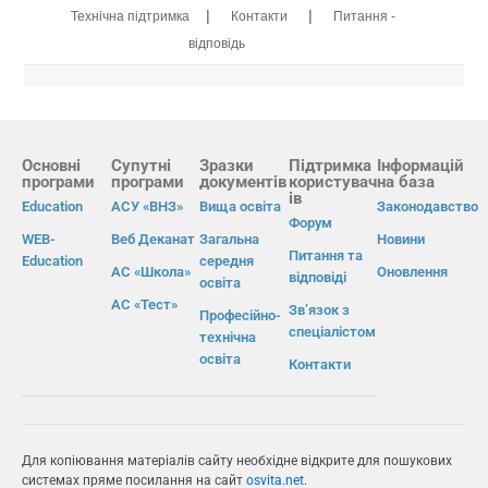
|
|
Технічна підтримка
Контакти
Питання -
відповідь
Основні
Супутні
Зразки
Підтримка
Інформацій
програми
програми
документів
користувач
на база
ів
Education
АСУ «ВНЗ»
Вища освіта
Законодавство
Форум
WEB-
Веб Деканат
Загальна
Новини
Питання та
Education
середня
АС «Школа»
Оновлення
відповіді
освіта
АС «Тест»
Зв’язок з
Професійно-
спеціалістом
технічна
освіта
Контакти
Для копіювання матеріалів сайту необхідне відкрите для пошукових
системах пряме посилання на сайт
osvita.net
.