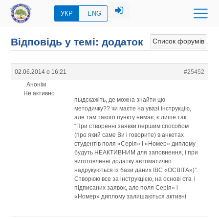
УКР
ENG
Відповідь у темі: додаток
Список форумів
02.06.2014 о 16:21
#25452
Анонім
Не активно
пыдскажіть, де можна знайти цю
методичку?? чи маєте на увазі інструкцію,
але там такого пункту немає, є лише так:
“При створенні заявки першим способом
(про який саме Ви і говорите) в анкетах
студентів поля «Серія» і «Номер» диплому
будуть НЕАКТИВНИМ для заповнення, і при
виготовленні додатку автоматично
надрукуються із бази даних ІВС «ОСВІТА»)”.
Створюю все за інструкцією, на основі ств. і
підписаних заявок, але поля Серія» і
«Номер» диплому залишаються активні.