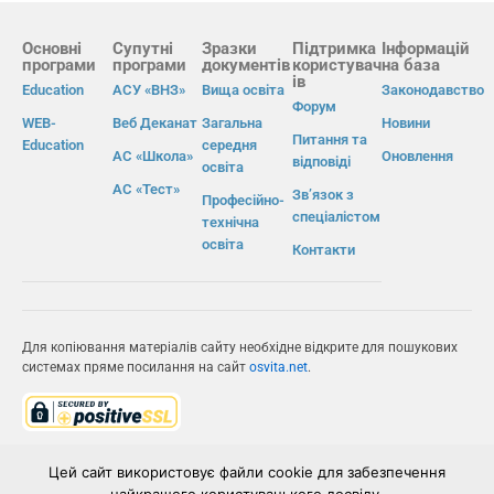
Основні
Супутні
Зразки
Підтримка
Інформацій
програми
програми
документів
користувач
на база
ів
Education
АСУ «ВНЗ»
Вища освіта
Законодавство
Форум
WEB-
Веб Деканат
Загальна
Новини
Питання та
Education
середня
АС «Школа»
Оновлення
відповіді
освіта
АС «Тест»
Зв’язок з
Професійно-
спеціалістом
технічна
освіта
Контакти
Для копіювання матеріалів сайту необхідне відкрите для пошукових
системах пряме посилання на сайт
osvita.net
.
© Інформаційно-виробнича система «Освіта» 2026.
Цей сайт використовує файли cookie для забезпечення