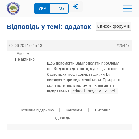
УКР
ENG
Відповідь у темі: додаток
Список форумів
02.06.2014 о 15:13
#25447
Анонім
Не активно
Щоб допомогти Вам подолати проблему,
необхідно її відтворити, а для цього опишіть,
будь-ласка, послідовність дій, які Ви
виконуєте при видаленні мови. Прикріпіть
скріншоти, що ілюструють Ваші дії, та
education@osvita.net
відправте на
.
|
|
Технічна підтримка
Контакти
Питання -
відповідь