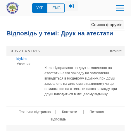
УКР
ENG
Список форумів
Відповідь у темі: Друк на атестати
19.05.2014 о 14:15
#25225
ldykim
Учасник
Коли відправляю на друк замовлення на
атестати назва закладу на замовленні
виводиться в місцевому відмінку, при друці
замовлень на дипломи в називному чи це
помилка що на атестати назва закладу при
друці виводиться в місцевому відмінку
|
|
Технічна підтримка
Контакти
Питання -
відповідь