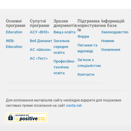
Основні
Супутні
Зразки
Підтримка
Інформацій
програми
програми
документів
користувач
на база
ів
Education
АСУ «ВНЗ»
Вища освіта
Законодавство
Форум
WEB-
Веб Деканат
Загальна
Новини
Питання та
Education
середня
АС «Школа»
Оновлення
відповіді
освіта
АС «Тест»
Зв’язок з
Професійно-
спеціалістом
технічна
освіта
Контакти
Для копіювання матеріалів сайту необхідне відкрите для пошукових
системах пряме посилання на сайт
osvita.net
.
© Інформаційно-виробнича система «Освіта» 2026.