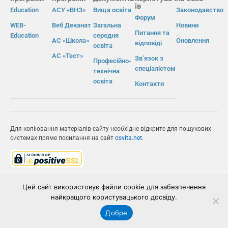
ів
Education
АСУ «ВНЗ»
Вища освіта
Законодавство
Форум
WEB-
Веб Деканат
Загальна
Новини
Питання та
Education
середня
АС «Школа»
Оновлення
відповіді
освіта
АС «Тест»
Зв’язок з
Професійно-
спеціалістом
технічна
освіта
Контакти
Для копіювання матеріалів сайту необхідне відкрите для пошукових
системах пряме посилання на сайт
osvita.net
.
© Інформаційно-виробнича система «Освіта» 2026.
Цей сайт використовує файли cookie для забезпечення
ІВС «ОСВІТА»
найкращого користувацького досвіду.
Добре