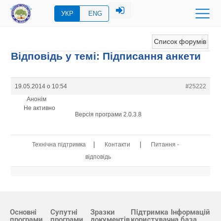
УКР
ENG
Список форумів
Відповідь у темі: Підписання анкети
19.05.2014 о 10:54
#25222
Анонім
Не активно
Версія програми 2.0.3.8
|
|
Технічна підтримка
Контакти
Питання -
відповідь
Основні
Супутні
Зразки
Підтримка
Інформацій
програми
програми
документів
користувач
на база