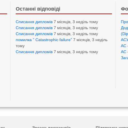
Останні відповіді
Фо
Списання дипломів
7 місяців, 3 неділь тому
Про
Списання дипломів
7 місяців, 3 неділь тому
Дод
Списання дипломів
7 місяців, 3 неділь тому
(Di
помилка ” Catastrophic failure”
7 місяців, 3 неділь
АСУ
тому
АС 
Списання дипломів
7 місяців, 3 неділь тому
АС 
Заг
ами
Зразки документів
Підтримка кори