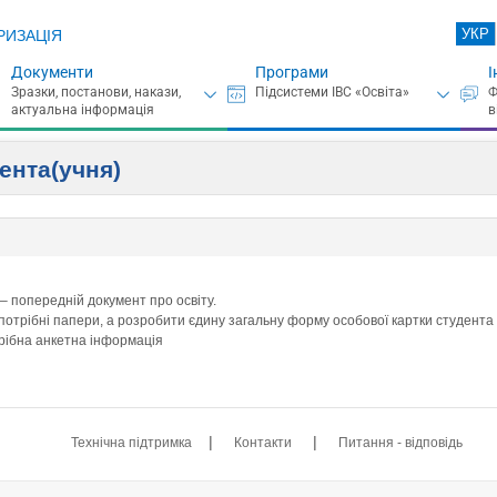
УКР
РИЗАЦІЯ
Документи
Програми
І
дента(учня)
 – попередній документ про освіту.
потрібні папери, а розробити єдину загальну форму особової картки студента
трібна анкетна інформація
|
|
Технічна підтримка
Контакти
Питання - відповідь