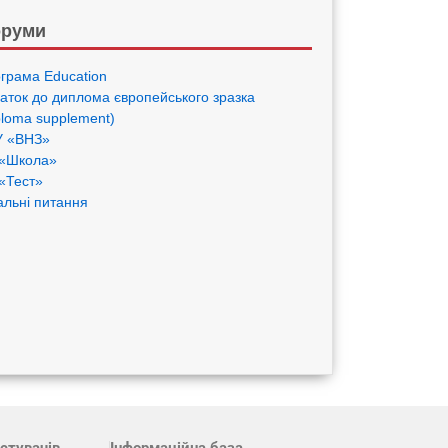
руми
грама Eduсation
аток до диплома європейського зразка
ploma supplement)
 «ВНЗ»
«Школа»
«Тест»
альні питання
стувачів
Інформаційна база