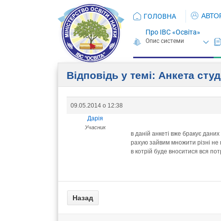
АВТО
ГОЛОВНА
Про ІВС «Освіта»
Відповідь у темі: Анкета сту
09.05.2014 о 12:38
Дарія
Учасник
в даній анкеті вже бракує даних
рахую зайвим множити різні не 
в котрій буде вноситися вся по