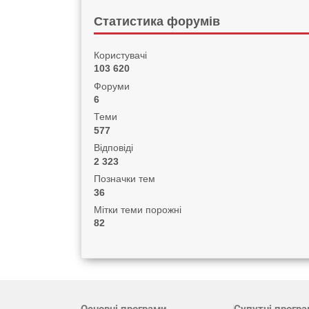
Статистика форумів
Користувачі
103 620
Форуми
6
Теми
577
Відповіді
2 323
Позначки тем
36
Мітки теми порожні
82
Основні програми
Супутні прогр