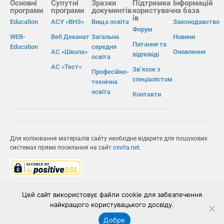
Основні
Супутні
Зразки
Підтримка
Інформацій
програми
програми
документів
користувач
на база
ів
Education
АСУ «ВНЗ»
Вища освіта
Законодавство
Форум
WEB-
Веб Деканат
Загальна
Новини
Питання та
Education
середня
АС «Школа»
Оновлення
відповіді
освіта
АС «Тест»
Зв’язок з
Професійно-
спеціалістом
технічна
освіта
Контакти
Для копіювання матеріалів сайту необхідне відкрите для пошукових
системах пряме посилання на сайт
osvita.net
.
© Інформаційно-виробнича система «Освіта» 2026.
Цей сайт використовує файли cookie для забезпечення
найкращого користувацького досвіду.
ІВС «ОСВІТА»
Добре