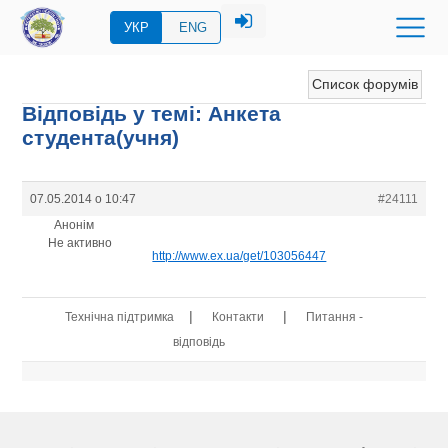
УКР
ENG
Список форумів
Відповідь у темі: Анкета
студента(учня)
07.05.2014 о 10:47
#24111
Анонім
Не активно
http://www.ex.ua/get/103056447
|
|
Технічна підтримка
Контакти
Питання -
відповідь