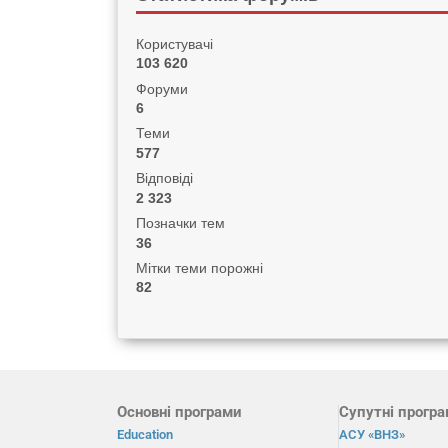
Користувачі
103 620
Форуми
6
Теми
577
Відповіді
2 323
Позначки тем
36
Мітки теми порожні
82
Основні програми
Супутні прогр
Education
АСУ «ВНЗ»