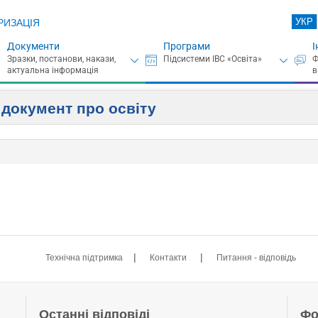
УКР
РИЗАЦІЯ
Документи
Програми
І
 документ про освіту
|
|
Технічна підтримка
Контакти
Питання - відповідь
Останні відповіді
Фо