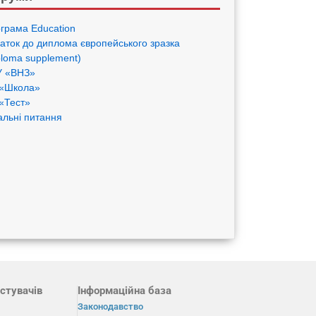
грама Eduсation
аток до диплома європейського зразка
ploma supplement)
 «ВНЗ»
«Школа»
«Тест»
альні питання
стувачів
Інформаційна база
Законодавство