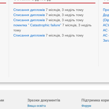
Списання дипломів
7 місяців, 3 неділь тому
Про
Списання дипломів
7 місяців, 3 неділь тому
Дод
Списання дипломів
7 місяців, 3 неділь тому
(Di
помилка ” Catastrophic failure”
7 місяців, 3 неділь
АСУ
тому
АС 
Списання дипломів
7 місяців, 3 неділь тому
АС 
Заг
ами
Зразки документів
Підтримка кори
Вища освіта
Форум