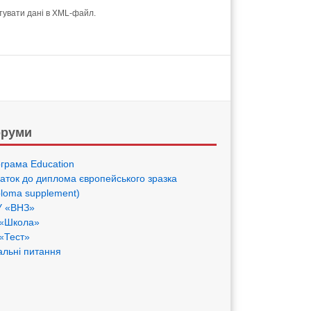
тувати дані в XML-файл.
руми
грама Eduсation
аток до диплома європейського зразка
ploma supplement)
 «ВНЗ»
«Школа»
«Тест»
альні питання