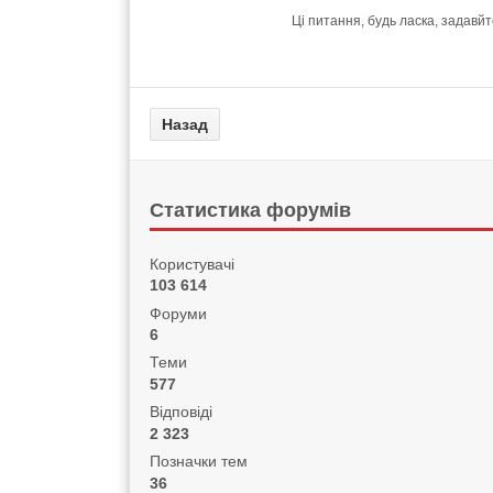
Ці питання, будь ласка, задавй
Статистика форумів
Користувачі
103 614
Форуми
6
Теми
577
Відповіді
2 323
Позначки тем
36