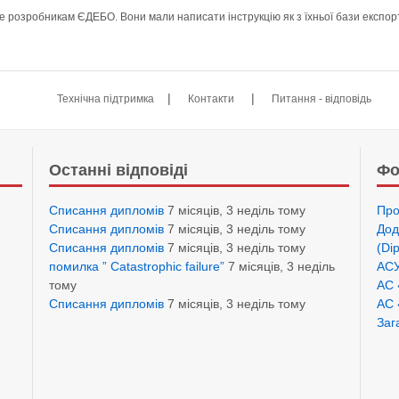
те розробникам ЄДЕБО. Вони мали написати інструкцію як з їхньої бази експор
|
|
Технічна підтримка
Контакти
Питання - відповідь
Останні відповіді
Фо
Списання дипломів
7 місяців, 3 неділь тому
Про
Списання дипломів
7 місяців, 3 неділь тому
Дод
Списання дипломів
7 місяців, 3 неділь тому
(Di
помилка ” Catastrophic failure”
7 місяців, 3 неділь
АСУ
тому
АС 
Списання дипломів
7 місяців, 3 неділь тому
АС 
Заг