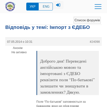
УКР
ENG
Список форумів
Відповідь у темі: Імпорт з ЄДЕБО
07.05.2014 о 10:31
#24098
Анонім
Не активно
Доброго дня! Переведені
англійською мовою та
імпортовані з ЄДЕБО
реквізити поля “По-батькові”
залишати чи знищувати в
замовленнях? Дякую.
Поле “По-батькові” заповнюється за
бажанням, воно не обов язкове