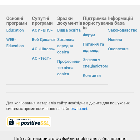
Основні
Супутні
Зразки
Підтримка
Інформацій
програми
програми
документів
користувач
на база
ів
Education
АСУ «ВНЗ»
Вища освіта
Законодавство
Форум
WEB-
Веб Деканат
Загальна
Новини
Питання та
Education
середня
АС «Школа»
Оновлення
відповіді
освіта
АС «Тест»
Зв’язок з
Професійно-
спеціалістом
технічна
освіта
Контакти
Для копіювання матеріалів сайту необхідне відкрите для пошукових
системах пряме посилання на сайт
osvita.net
.
© Інформаційно-виробнича система «Освіта» 2026.
Цей сайт використовує файли cookie для забезпечення