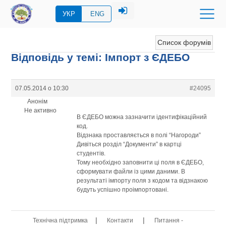
УКР
ENG
Список форумів
Відповідь у темі: Імпорт з ЄДЕБО
07.05.2014 о 10:30
#24095
Анонім
Не активно
В ЄДЕБО можна зазначити ідентифікаційний
код.
Відзнака проставляється в полі “Нагороди”
Дивіться розділ “Документи” в картці
студентів.
Тому необхідно заповнити ці поля в ЄДЕБО,
сформувати файли із цими даними. В
результаті імпорту поля з кодом та відзнакою
будуть успішно проімпортовані.
|
|
Технічна підтримка
Контакти
Питання -