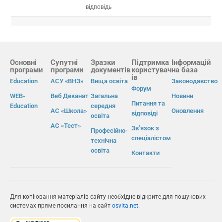
відповідь
Основні
Супутні
Зразки
Підтримка
Інформацій
програми
програми
документів
користувач
на база
ів
Education
АСУ «ВНЗ»
Вища освіта
Законодавство
Форум
WEB-
Веб Деканат
Загальна
Новини
Питання та
Education
середня
АС «Школа»
Оновлення
відповіді
освіта
АС «Тест»
Зв’язок з
Професійно-
спеціалістом
технічна
освіта
Контакти
Для копіювання матеріалів сайту необхідне відкрите для пошукових
системах пряме посилання на сайт
osvita.net
.