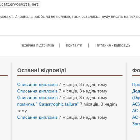
ucation@osvita.net
омогают. Инициалы как были не полные, так и остались…Буду писать на тех.п
|
|
Технічна підтримка
Контакти
Питання - відповідь
Останні відповіді
Фо
Списання дипломів
7 місяців, 3 неділь тому
Про
Списання дипломів
7 місяців, 3 неділь тому
Дод
Списання дипломів
7 місяців, 3 неділь тому
(Di
помилка ” Catastrophic failure”
7 місяців, 3 неділь
АСУ
тому
АС 
Списання дипломів
7 місяців, 3 неділь тому
АС 
Заг