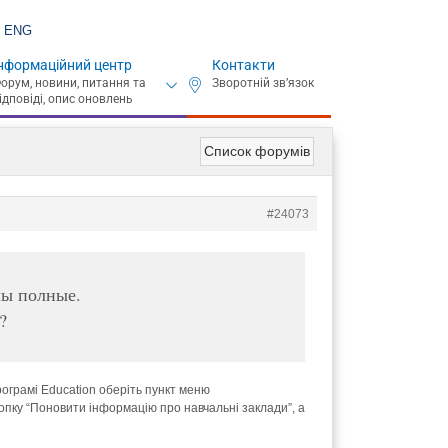
ENG
нформаційний центр
Контакти
Список форумів
#24073
лы полные.
?
програмі Education оберіть пункт меню
нопку “Поновити інформацію про навчальні заклади”, а