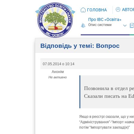
АВТО
ГОЛОВНА
Про ІВС «Освіта»
Відповідь у темі: Вопрос
07.05.2014 о 10:14
Анонім
Не активно
Позвонила в отдел р
Сказали писать на E
Якщо в реєстрі сказали, що у них
“Адміністрування”-“Імпорт навч
потім “Імпортувати заклад(и)”