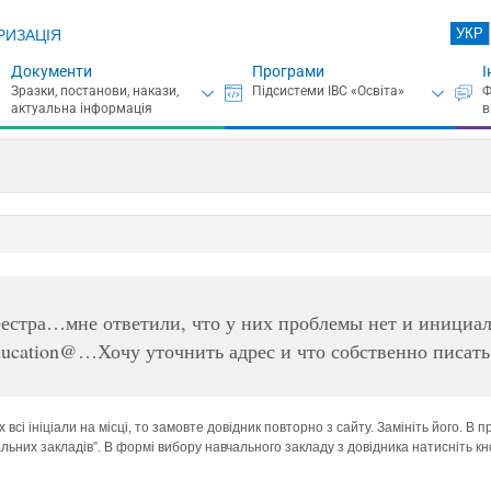
УКР
РИЗАЦІЯ
Документи
Програми
І
еестра…мне ответили, что у них проблемы нет и инициа
ducation@…Хочу уточнить адрес и что собственно писать
 всі ініціали на місці, то замовте довідник повторно з сайту. Замініть його. В 
альних закладів”. В формі вибору навчального закладу з довідника натисніть к