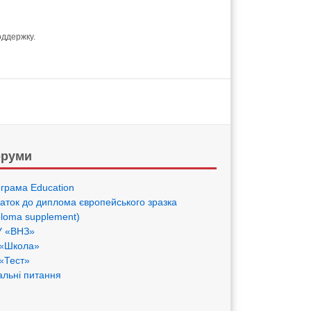
оддержку.
руми
грама Eduсation
аток до диплома європейського зразка
ploma supplement)
 «ВНЗ»
«Школа»
«Тест»
альні питання