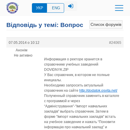
УКР
ENG
Відповідь у темі: Вопрос
Список форумів
07.05.2014 о 10:12
#24065
Анонім
Не активно
Информация о ректоре хранится в
справочнике учебных заведений
DOVIDNYK.ZIP
У Вас справочник, в котором не полные
инициалы.
Необходимо запросить актуальный
справочник на сайте
http://dodatok.osvita.net/
Полученный справочник заменить в каталоге
с программой и через
“Адміністрування”-“Імпорт навчальних
закладів” выбрать справочник. Затем в
форме “Імпорт навчальних закладів” встать
на учебное заведение и нажать “Поновити
інформацію про навчальний заклад” и