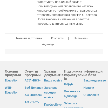
“Імпортувати навчальний заклад”
Если в полученном справочнике нет всех
инициалов, то необходимо в отдел реестра
отправить информацию про Ф.И.О. ректора.
После внесения изменений в реестре
проделать шаги описанные выше.
|
|
Технічна підтримка
Контакти
Питання -
відповідь
Основні
Супутні
Зразки
Підтримка
Інформацій
програми
програми
документів
користувач
на база
ів
Education
АСУ «ВНЗ»
Вища освіта
Законодавство
Форум
WEB-
Веб Деканат
Загальна
Новини
Питання та
Education
середня
АС «Школа»
Оновлення
відповіді
освіта
АС «Тест»
Зв’язок з
Професійно-