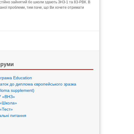
постійно зайнятий бо школи здають ЗНЗ-1 та 83-РВК. В
 даної проблеми, тим паче, що Ви хочете отримати
руми
грама Eduсation
аток до диплома європейського зразка
ploma supplement)
 «ВНЗ»
«Школа»
«Тест»
альні питання