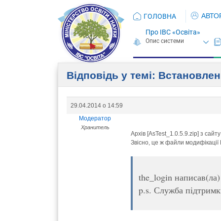
АВТО
ГОЛОВНА
Про ІВС «Освіта»
Відповідь у темі: Встановле
29.04.2014 о 14:59
Модератор
Хранитель
Архів [AsTest_1.0.5.9.zip] з сайт
Звісно, це ж файли модифікації 
the_login написав(ла)
p.s. Служба підтрим