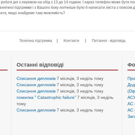
сі робочі дні з перевою на обід з 13 до 14 години. І зараз телефон може бути 
ехнічної підтримки і з Вашого боку логічніше було б написати листа з описом
лати, якщо знайдемо таку можливість?
|
|
Технічна підтримка
Контакти
Питання - відповідь
Останні відповіді
Фо
Списання дипломів
7 місяців, 3 неділь тому
Про
Списання дипломів
7 місяців, 3 неділь тому
Дод
Списання дипломів
7 місяців, 3 неділь тому
(Di
помилка ” Catastrophic failure”
7 місяців, 3 неділь
АСУ
тому
АС 
Списання дипломів
7 місяців, 3 неділь тому
АС 
Заг