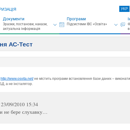
УКР
РИЗАЦІЯ
Документи
Програми
І
ння АС-Тест
у
http://www.osvita.net/
не містить програми встановлення бази даних – виконати 
БД, а не інсталятор.
 23/09/2010 15:34
ки не бере слухавку…