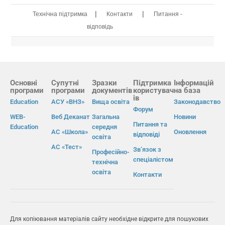
|
|
Технічна підтримка
Контакти
Питання -
відповідь
Основні
Супутні
Зразки
Підтримка
Інформацій
програми
програми
документів
користувач
на база
ів
Education
АСУ «ВНЗ»
Вища освіта
Законодавство
Форум
WEB-
Веб Деканат
Загальна
Новини
Питання та
Education
середня
АС «Школа»
Оновлення
відповіді
освіта
АС «Тест»
Зв’язок з
Професійно-
спеціалістом
технічна
освіта
Контакти
Для копіювання матеріалів сайту необхідне відкрите для пошукових