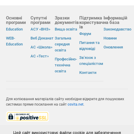
Основні
Супутні
Зразки
Підтримка
Інформацій
програми
програми
документів
користувач
на база
ів
Education
АСУ «ВНЗ»
Вища освіта
Законодавство
Форум
WEB-
Веб Деканат
Загальна
Новини
Питання та
Education
середня
АС «Школа»
Оновлення
відповіді
освіта
АС «Тест»
Зв’язок з
Професійно-
спеціалістом
технічна
освіта
Контакти
Для копіювання матеріалів сайту необхідне відкрите для пошукових
системах пряме посилання на сайт
osvita.net
.
© Інформаційно-виробнича система «Освіта» 2026.
Цей сайт використовує файли cookie для забезпечення