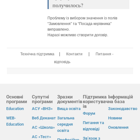
получилось?
Проблему із вибором значення із полів
“Замовлення” та “Посада керівника”
виправлено.
Наразі можливо створити договір.
|
|
Технічна підтримка
Контакти
Питання -
відповідь
Основні
Супутні
Зразки
Підтримка
Інформацій
програми
програми
документів
користувач
на база
ів
Education
АСУ «ВНЗ»
Вища освіта
Законодавство
Форум
WEB-
Веб Деканат
Загальна
Новини
Питання та
Education
середня
АС «Школа»
Оновлення
відповіді
освіта
АС «Тест»
Зв’язок з
Професійно-