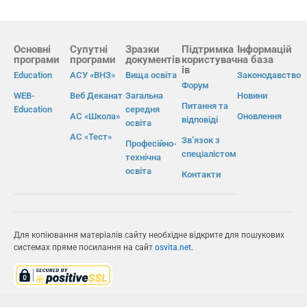
Основні
Супутні
Зразки
Підтримка
Інформацій
програми
програми
документів
користувач
на база
ів
Education
АСУ «ВНЗ»
Вища освіта
Законодавство
Форум
WEB-
Веб Деканат
Загальна
Новини
Питання та
Education
середня
АС «Школа»
Оновлення
відповіді
освіта
АС «Тест»
Зв’язок з
Професійно-
спеціалістом
технічна
освіта
Контакти
Для копіювання матеріалів сайту необхідне відкрите для пошукових
системах пряме посилання на сайт
osvita.net
.
© Інформаційно-виробнича система «Освіта» 2026.