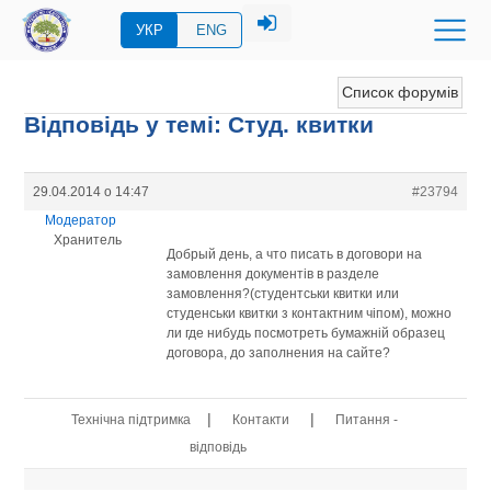
УКР
ENG
Список форумів
Відповідь у темі: Студ. квитки
29.04.2014 о 14:47
#23794
Модератор
Хранитель
Добрый день, а что писать в договори на
замовлення документів в разделе
замовлення?(студентськи квитки или
студенськи квитки з контактним чіпом), можно
ли где нибудь посмотреть бумажній образец
договора, до заполнения на сайте?
|
|
Технічна підтримка
Контакти
Питання -
відповідь