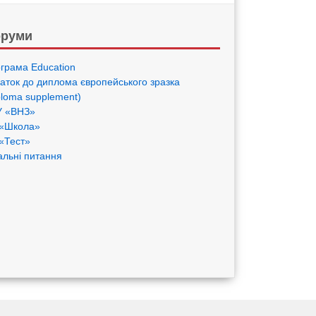
руми
грама Eduсation
аток до диплома європейського зразка
ploma supplement)
 «ВНЗ»
«Школа»
«Тест»
альні питання