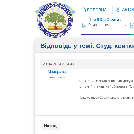
АВТО
ГОЛОВНА
Про ІВС «Освіта»
Відповідь у темі: Студ. квитк
29.04.2014 о 14:47
Модератор
Хранитель
Створюєте заявку на тип докуме
В полі “Тип квитка” обираєте “С
Також, як вибрати вид студквит