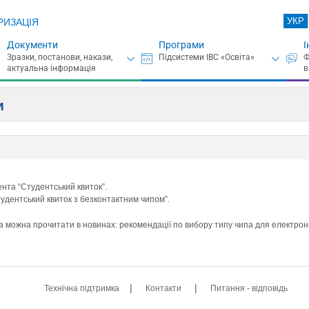
УКР
РИЗАЦІЯ
Документи
Програми
І
и
нта “Студентський квиток”.
тудентський квиток з безконтактним чипом”.
ка можна прочитати в новинах: рекомендації по вибору типу чипа для електрон
|
|
Технічна підтримка
Контакти
Питання - відповідь