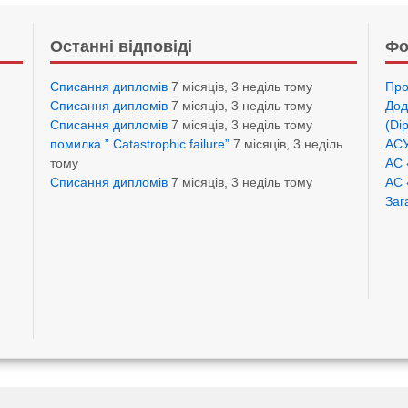
Останні відповіді
Фо
Списання дипломів
7 місяців, 3 неділь тому
Про
Списання дипломів
7 місяців, 3 неділь тому
Дод
Списання дипломів
7 місяців, 3 неділь тому
(Di
помилка ” Catastrophic failure”
7 місяців, 3 неділь
АСУ
тому
АС 
Списання дипломів
7 місяців, 3 неділь тому
АС 
Заг