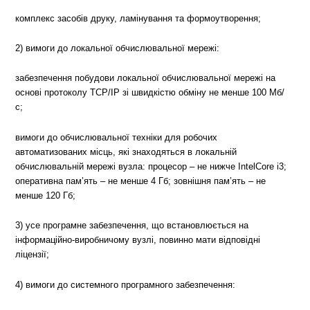
комплекс засобів друку, ламінування та формоутворення;
2) вимоги до локальної обчислювальної мережі:
забезпечення побудови локальної обчислювальної мережі на
основі протоколу ТСР/ІР зі швидкістю обміну не менше 100 Мб/
с;
вимоги до обчислювальної техніки для робочих
автоматизованих місць, які знаходяться в локальній
обчислювальній мережі вузла: процесор – не нижче IntelCore i3;
оперативна пам’ять – не менше 4 Гб; зовнішня пам’ять – не
менше 120 Гб;
3) усе програмне забезпечення, що встановлюється на
інформаційно-виробничому вузлі, повинно мати відповідні
ліцензії;
4) вимоги до системного програмного забезпечення: