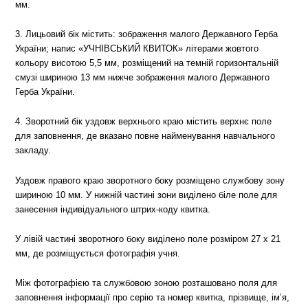
мм.
3. Лицьовий бік містить: зображення малого Державного Герба
України; напис «УЧНІВСЬКИЙ КВИТОК» літерами жовтого
кольору висотою 5,5 мм, розміщений на темній горизонтальній
смузі шириною 13 мм нижче зображення малого Державного
Герба України.
4. Зворотний бік уздовж верхнього краю містить верхнє поле
для заповнення, де вказано повне найменування навчального
закладу.
Уздовж правого краю зворотного боку розміщено службову зону
шириною 10 мм. У нижній частині зони виділено біле поле для
занесення індивідуального штрих-коду квитка.
У лівій частині зворотного боку виділено поле розміром 27 х 21
мм, де розміщується фотографія учня.
Між фотографією та службовою зоною розташовано поля для
заповнення інформації про серію та номер квитка, прізвище, ім’я,