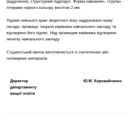
(відділення), структурний підрозділ. Форма навчання», «Група»
літерами чорного кольору висотою 2 мм.
Уздовж нижнього краю зворотного боку надруковано назву
посади, прізвище, ініціали керівника навчального закладу та
відтворено його підпис. Над прізвищем керівника відтворено
печатку навчального закладу.
Студентський квиток виготовляється із синтетичних або
полімерних матеріалів.
Директор
Ю.М. Коровайченко
департаменту
вищої освіти