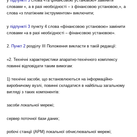
у
підпункті 3
слова «та фінансовою установою» замінити
словами «, а в разі необхідності – з фінансовою установою,», а
слова «з платіжним інструментом» виключити;
у
підпункті 3
пункту 4 слова «фінансовою установою» замінити
словами «а в разі необхідності – фінансовою установою».
2.
Пункт 2
розділу ІІІ Положення викласти в такій редакції:
«2. Технічні характеристики апаратно-технічного комплексу
повинні відповідати таким вимогам:
1) технічні засоби, що встановлюються на інформаційно-
виробничому вузлі, повинні складатися в найбільш загальному
вигляді з таких компонентів:
засоби локальної мережі;
сервер поточної бази даних;
робочі станції (АРМ) локальної обчислювальної мережі;