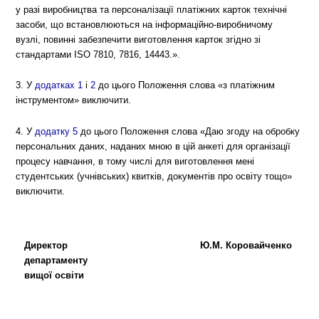
у разі виробництва та персоналізації платіжних карток технічні
засоби, що встановлюються на інформаційно-виробничому
вузлі, повинні забезпечити виготовлення карток згідно зі
стандартами ISO 7810, 7816, 14443.».
3. У
додатках 1
і
2
до цього Положення слова «з платіжним
інструментом» виключити.
4. У
додатку 5
до цього Положення слова «Даю згоду на обробку
персональних даних, наданих мною в цій анкеті для організації
процесу навчання, в тому числі для виготовлення мені
студентських (учнівських) квитків, документів про освіту тощо»
виключити.
Директор
Ю.М. Коровайченко
департаменту
вищої освіти