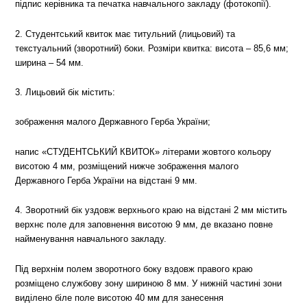
підпис керівника та печатка навчального закладу (фотокопії).
2. Студентський квиток має титульний (лицьовий) та
текстуальний (зворотний) боки. Розміри квитка: висота – 85,6 мм;
ширина – 54 мм.
3. Лицьовий бік містить:
зображення малого Державного Герба України;
напис «СТУДЕНТСЬКИЙ КВИТОК» літерами жовтого кольору
висотою 4 мм, розміщений нижче зображення малого
Державного Герба України на відстані 9 мм.
4. Зворотний бік уздовж верхнього краю на відстані 2 мм містить
верхнє поле для заповнення висотою 9 мм, де вказано повне
найменування навчального закладу.
Під верхнім полем зворотного боку вздовж правого краю
розміщено службову зону шириною 8 мм. У нижній частині зони
виділено біле поле висотою 40 мм для занесення