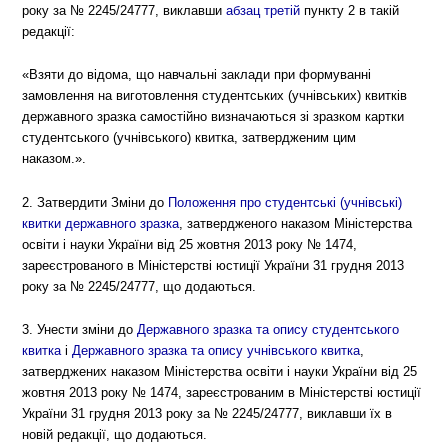
року за № 2245/24777, виклавши
абзац третій
пункту 2 в такій
редакції:
«Взяти до відома, що навчальні заклади при формуванні
замовлення на виготовлення студентських (учнівських) квитків
державного зразка самостійно визначаються зі зразком картки
студентського (учнівського) квитка, затвердженим цим
наказом.».
2. Затвердити Зміни до
Положення про студентські (учнівські)
квитки державного зразка
, затвердженого наказом Міністерства
освіти і науки України від 25 жовтня 2013 року № 1474,
зареєстрованого в Міністерстві юстиції України 31 грудня 2013
року за № 2245/24777, що додаються.
3. Унести зміни до
Державного зразка та опису студентського
квитка
і
Державного зразка та опису учнівського квитка
,
затверджених наказом Міністерства освіти і науки України від 25
жовтня 2013 року № 1474, зареєстрованим в Міністерстві юстиції
України 31 грудня 2013 року за № 2245/24777, виклавши їх в
новій редакції, що додаються.