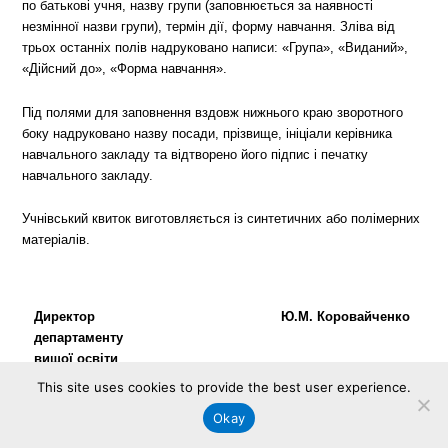
по батькові учня, назву групи (заповнюється за наявності
незмінної назви групи), термін дії, форму навчання. Зліва від
трьох останніх полів надруковано написи: «Група», «Виданий»,
«Дійсний до», «Форма навчання».
Під полями для заповнення вздовж нижнього краю зворотного
боку надруковано назву посади, прізвище, ініціали керівника
навчального закладу та відтворено його підпис і печатку
навчального закладу.
Учнівський квиток виготовляється із синтетичних або полімерних
матеріалів.
Директор
Ю.М. Коровайченко
департаменту
вищої освіти
This site uses cookies to provide the best user experience.
Okay