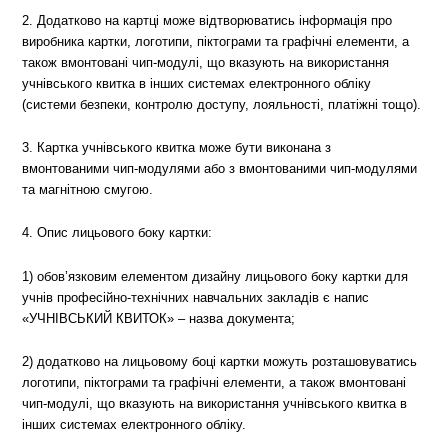
2. Додатково на картці може відтворюватись інформація про
виробника картки, логотипи, піктограми та графічні елементи, а
також вмонтовані чип-модулі, що вказують на використання
учнівського квитка в інших системах електронного обліку
(системи безпеки, контролю доступу, лояльності, платіжні тощо).
3. Картка учнівського квитка може бути виконана з
вмонтованими чип-модулями або з вмонтованими чип-модулями
та магнітною смугою.
4. Опис лицьового боку картки:
1) обов’язковим елементом дизайну лицьового боку картки для
учнів професійно-технічних навчальних закладів є напис
«УЧНІВСЬКИЙ КВИТОК» – назва документа;
2) додатково на лицьовому боці картки можуть розташовуватись
логотипи, піктограми та графічні елементи, а також вмонтовані
чип-модулі, що вказують на використання учнівського квитка в
інших системах електронного обліку.