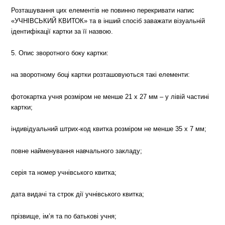
Розташування цих елементів не повинно перекривати напис
«УЧНІВСЬКИЙ КВИТОК» та в інший спосіб заважати візуальній
ідентифікації картки за її назвою.
5. Опис зворотного боку картки:
на зворотному боці картки розташовуються такі елементи:
фотокартка учня розміром не менше 21 х 27 мм – у лівій частині
картки;
індивідуальний штрих-код квитка розміром не менше 35 х 7 мм;
повне найменування навчального закладу;
серія та номер учнівського квитка;
дата видачі та строк дії учнівського квитка;
прізвище, ім’я та по батькові учня;