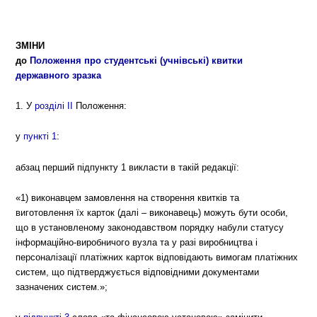
ЗМІНИ
до
Положення про студентські (учнівські) квитки
державного зразка
1. У
розділі ІІ
Положення:
у
пункті 1
:
абзац перший підпункту 1 викласти в такій редакції:
«1) виконавцем замовлення на створення квитків та
виготовлення їх карток (далі – виконавець) можуть бути особи,
що в установленому законодавством порядку набули статусу
інформаційно-виробничого вузла та у разі виробництва і
персоналізації платіжних карток відповідають вимогам платіжних
систем, що підтверджується відповідними документами
зазначених систем.»;