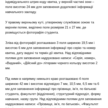
індивідуального штрих-коду квитка, у верхній частині зони –
поле висотою 24 мм для заповнення додаткової інформації
навчального закладу.
У правому верхньому куті, утвореному службовою зоною та
верхнім полем, виділено поле розміром 21 х 27 мм, де
розміщується фотографія студента.
Зліва від фотографії розташовано 3 поля шириною 19,5 мм і
висотою 6 мм для заповнення інформації про серію та номер
квитка, дату видачі та термін дії квитка. Над відповідними
полями для заповнення надруковано написи: «Серія, номер»,
«Виданий», «Дійсний до» літерами чорного кольору висотою 2
мм.
Під ними в напрямку нижнього краю розташовано 4 поля
шириною 42 мм і висотою відповідно 7 мм, 10,5 мм, 6,5 мм та 6
мм для заповнення інформації про прізвище, ім’я, по батькові
студента, факультет (відділення), структурний підрозділ, форму
навчання, назву групи. Над відповідними полями для заповнення
надруковано написи: «Прізвище, ім’я, по батькові», «Факультет