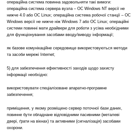
операційна система повинна задовольняти такі вимоги:
операційна система сервера вузла – ОС Windows NT версії не
нижче 4.0 або ОС Linux; операційна система робочої станції – ОС
Windows версії не нижче ніж Windows 7 або ОС Linux; операційні
системи повинні мати драйвери для роботи з усіма необхідними
для функціонування засобами вводу/виводу інформації;
як базове комунікаційне середовище використовуються методи
та засоби мережі Internet;
5) для забезпечення ефективності заходів щодо захисту
інформації необхідно:
використовувати спеціалізоване апаратно-програмне
забезпечення;
приміщення, у якому розміщено сервер поточної бази даних,
повинне бути обладнане відповідними пасивними (металеві
двері, ґрати на вікнах) та активними (сигналізація) засобами
охорони.