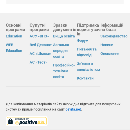
Основні
Супутні
Зразки
Підтримка
Інформацій
програми
програми
документів
користувач
на база
ів
Education
АСУ «ВНЗ»
Вища освіта
Законодавство
Форум
WEB-
Веб Деканат
Загальна
Новини
Питання та
Education
середня
АС «Школа»
Оновлення
відповіді
освіта
АС «Тест»
Зв’язок з
Професійно-
спеціалістом
технічна
освіта
Контакти
Для копіювання матеріалів сайту необхідне відкрите для пошукових
системах пряме посилання на сайт
osvita.net
.