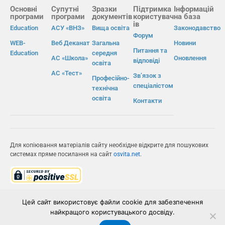
Основні
Супутні
Зразки
Підтримка
Інформацій
програми
програми
документів
користувач
на база
ів
Education
АСУ «ВНЗ»
Вища освіта
Законодавство
Форум
WEB-
Веб Деканат
Загальна
Новини
Питання та
Education
середня
АС «Школа»
Оновлення
відповіді
освіта
АС «Тест»
Зв’язок з
Професійно-
спеціалістом
технічна
освіта
Контакти
Для копіювання матеріалів сайту необхідне відкрите для пошукових
системах пряме посилання на сайт
osvita.net
.
© Інформаційно-виробнича система «Освіта» 2026.
Цей сайт використовує файли cookie для забезпечення
найкращого користувацького досвіду.
ІВС «ОСВІТА»