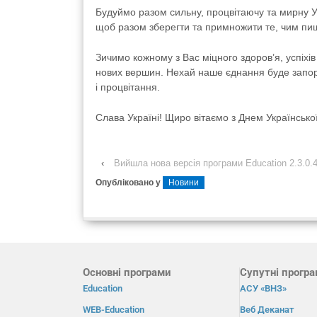
Будуймо разом сильну, процвітаючу та мирну У
щоб разом зберегти та примножити те, чим пиша
Зичимо кожному з Вас міцного здоров’я, успіхі
нових вершин. Нехай наше єднання буде запор
і процвітання.
Слава Україні! Щиро вітаємо з Днем Українсько
‹
Вийшла нова версія програми Education 2.3.0.
Опубліковано у
Новини
Основні програми
Супутні прогр
Education
АСУ «ВНЗ»
WEB-Education
Веб Деканат