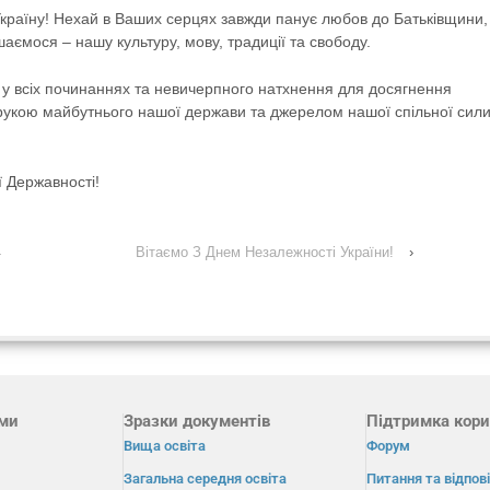
країну! Нехай в Ваших серцях завжди панує любов до Батьківщини,
ємося – нашу культуру, мову, традиції та свободу.
в у всіх починаннях та невичерпного натхнення для досягнення
укою майбутнього нашої держави та джерелом нашої спільної сил
ї Державності!
4
Вітаємо З Днем Незалежності України!
›
ами
Зразки документів
Підтримка кори
Вища освіта
Форум
Загальна середня освіта
Питання та відпові