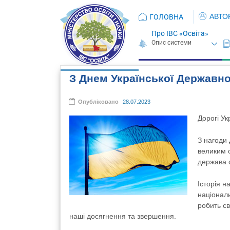
АВТО
ГОЛОВНА
Про ІВС «Освіта»
З Днем Української Державно
Опубліковано
28.07.2023
Дорогі Ук
З нагоди 
великим 
держава с
Історія н
національ
робить св
наші досягнення та звершення.