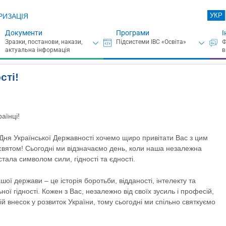
УКР
РИЗАЦІЯ
Документи
Програми
І
сті!
раїнці!
Дня Української Державності хочемо щиро привітати Вас з цим
святом! Сьогодні ми відзначаємо день, коли наша незалежна
тала символом сили, гідності та єдності.
ашої держави – це історія боротьби, відданості, інтелекту та
ної гідності. Кожен з Вас, незалежно від своїх зусиль і професій,
ій внесок у розвиток України, тому сьогодні ми спільно святкуємо