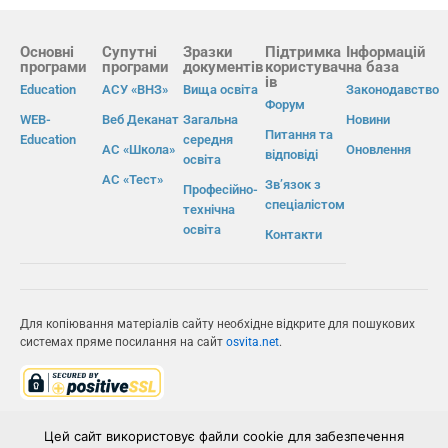
Основні
Супутні
Зразки
Підтримка
Інформацій
програми
програми
документів
користувач
на база
ів
Education
АСУ «ВНЗ»
Вища освіта
Законодавство
Форум
WEB-
Веб Деканат
Загальна
Новини
Питання та
Education
середня
АС «Школа»
Оновлення
відповіді
освіта
АС «Тест»
Зв’язок з
Професійно-
спеціалістом
технічна
освіта
Контакти
Для копіювання матеріалів сайту необхідне відкрите для пошукових
системах пряме посилання на сайт
osvita.net
.
© Інформаційно-виробнича система «Освіта» 2026.
Цей сайт використовує файли cookie для забезпечення