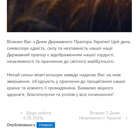
Вітаємо Вас з Днем Державного Прапора України! Цей день
символізує єдність, силу та незламність нашої нації.
Державний прапор є відображенням нашої гордості,
незалежності та прагнення до світлого майбутнього.
Нехай синьо-жовті кольори завжди надихає Вас на нові
звершення, об’єднують у прагненні до процвітання нашої
країни та кожного її громадянина. Бажаємо міцного
здоров’я, благополуччя та успіхів у всіх починаннях!
‹
Щодо роботи
Вітаємо З Днем
6.05.2024р.
Незалежності України!
›
Опубліковано у
Новини