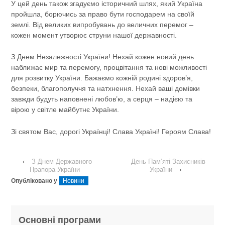
У цей день також згадуємо історичний шлях, який Україна
пройшла, борючись за право бути господарем на своїй
землі. Від великих випробувань до величних перемог –
кожен момент утворює струни нашої державності.
З Днем Незалежності України! Нехай кожен новий день
наближає мир та перемогу, процвітання та нові можливості
для розвитку України. Бажаємо кожній родині здоров’я,
безпеки, благополуччя та натхнення. Нехай ваші домівки
завжди будуть наповнені любов’ю, а серця – надією та
вірою у світле майбутнє України.
Зі святом Вас, дорогі Українці! Слава Україні! Героям Слава!
‹
З Днем Державного
День Пам’яті Захисників
Прапора України
України
›
Опубліковано у
Новини
Основні програми