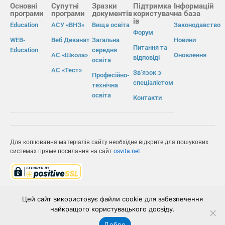
Основні
Супутні
Зразки
Підтримка
Інформацій
програми
програми
документів
користувач
на база
ів
Education
АСУ «ВНЗ»
Вища освіта
Законодавство
Форум
WEB-
Веб Деканат
Загальна
Новини
Питання та
Education
середня
АС «Школа»
Оновлення
відповіді
освіта
АС «Тест»
Зв’язок з
Професійно-
спеціалістом
технічна
освіта
Контакти
Для копіювання матеріалів сайту необхідне відкрите для пошукових
системах пряме посилання на сайт
osvita.net
.
© Інформаційно-виробнича система «Освіта» 2026.
Цей сайт використовує файли cookie для забезпечення
найкращого користувацького досвіду.
ІВС «ОСВІТА»
Добре